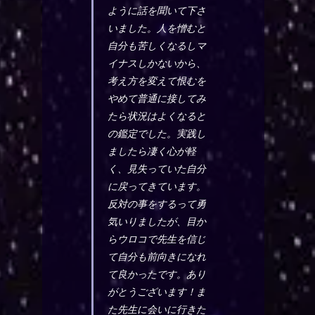
ように話を聞いて下さ
いました。人を憎むと
自分も苦しくなるしマ
イナスしかないから、
考え方を変えて恨むを
やめて普通に接してみ
たら状況はよくなると
の鑑定でした。実践し
ましたら凄く心が軽
く、見失っていた自分
に戻ってきています。
反対の事をするって勇
気いりましたが、目か
らウロコで先生を信じ
て自分も前向きになれ
て良かったです。あり
がとうございます！ま
た先生に会いに行きた