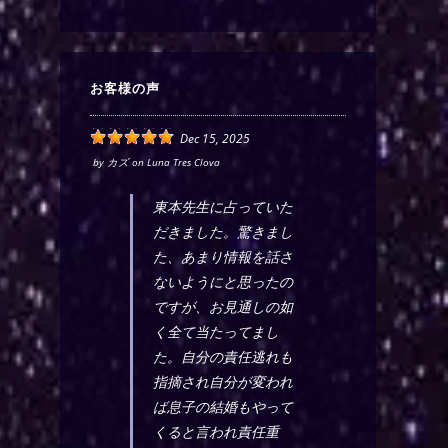
お客様の声
Dec 15, 2025
by
カズ
on
Luna Tres Clova
東本先生に占っていた
だきました。驚きまし
た、あまり情報を話さ
ないようにと思ったの
ですが、お見通しの如
く全て当たってまし
た。自分の責任逃れも
指摘され自分が変われ
ば息子の結婚もやって
くると言われ責任重