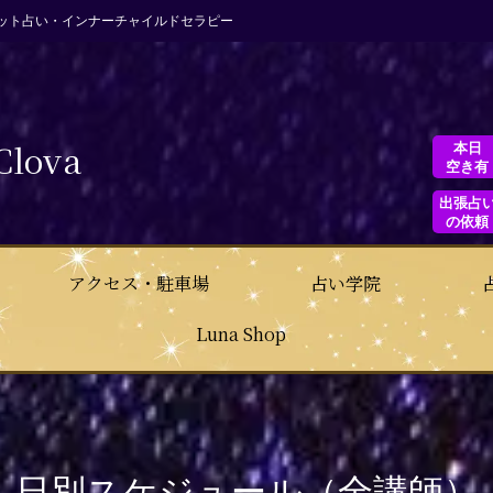
ット占い・インナーチャイルドセラピー
Clova
本日
空き有
出張占
の依頼
アクセス・駐車場
占い学院
Luna Shop
日別スケジュール（全講師）