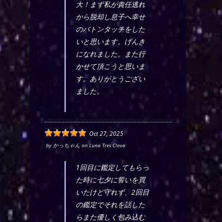
大！まず私が責任逃れ
から脱却し息子へ幸せ
のバトンタッチをした
いと思います。げんき
になれました。また行
かせて頂こうと思いま
す。ありがとうござい
ました。
Oct 27, 2025
by
かっちゃん
on
Luna Tres Clova
1回目に鑑定してもらっ
た時に七夕に誓いを買
いたけど守れず、2回目
の鑑定でそれを話した
らまた優しく包み込む