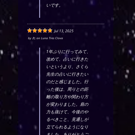
いです。
Jul 13, 2025
by
れ
on
Luna Tres Clova
1年ぶりに行ってみて、
改めて、占いに行きた
いというより、さくら
先生の占いに行きたい
のだと感じました。行
った後は、周りとの距
離の取り方や関わり方
が変わりました。肩の
力も抜けて、今後のや
るべきこと、見通しが
立てられるようになり
ました。ありがとうご