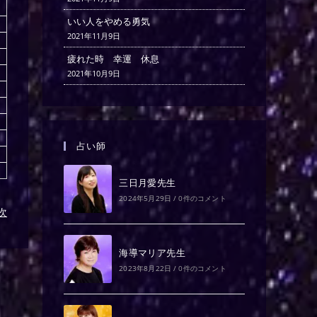
いい人をやめる勇気
2021年11月9日
疲れた時 幸運 休息
2021年10月9日
占い師
三日月愛先生
2024年5月29日
/
0件のコメント
)次
海導マリア先生
2023年8月22日
/
0件のコメント