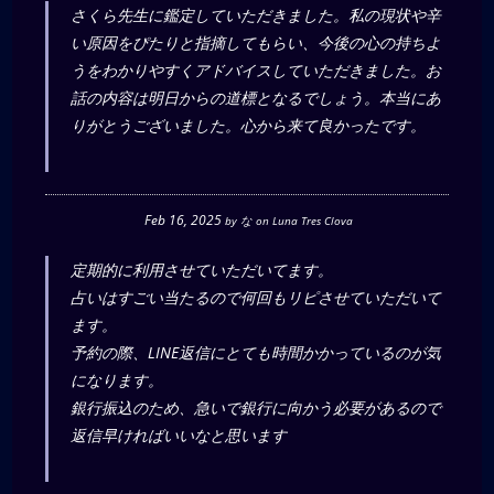
さくら先生に鑑定していただきました。私の現状や辛
い原因をぴたりと指摘してもらい、今後の心の持ちよ
うをわかりやすくアドバイスしていただきました。お
話の内容は明日からの道標となるでしょう。本当にあ
りがとうございました。心から来て良かったです。
Feb 16, 2025
by
な
on
Luna Tres Clova
定期的に利用させていただいてます。
占いはすごい当たるので何回もリピさせていただいて
ます。
予約の際、LINE返信にとても時間かかっているのが気
になります。
銀行振込のため、急いで銀行に向かう必要があるので
返信早ければいいなと思います