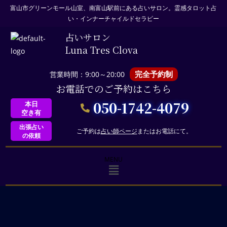
富山市グリーンモール山室、南富山駅前にある占いサロン。霊感タロット占
い・インナーチャイルドセラピー
占いサロン
Luna Tres Clova
完全予約制
営業時間：9:00～20:00
お電話でのご予約はこちら
050-1742-4079
本日
空き有
出張占い
ご予約は
占い師ページ
またはお電話にて。
の依頼
MENU