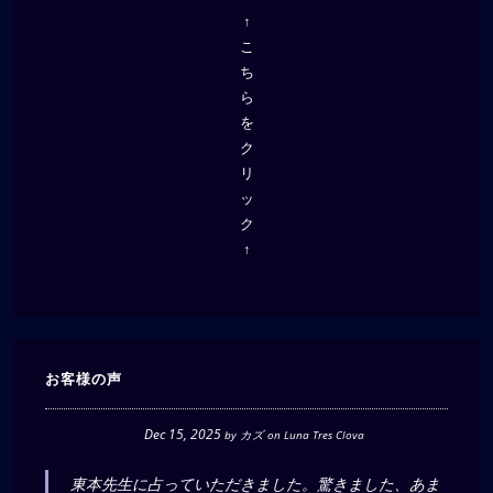
↑
こ
ち
ら
を
ク
リ
ッ
ク
↑
お客様の声
Dec 15, 2025
by
カズ
on
Luna Tres Clova
東本先生に占っていただきました。驚きました、あま