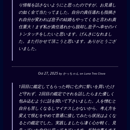
り情報を話さないようにと思ったのですが、お見通し
の如く全て当たってました。自分の責任逃れも指摘さ
れ自分が変われば息子の結婚もやってくると言われ責
任重大！まず私が責任逃れから脱却し息子へ幸せのバ
トンタッチをしたいと思います。げんきになれまし
た。また行かせて頂こうと思います。ありがとうござ
いました。
Oct 27, 2025
by
かっちゃん
on
Luna Tres Clova
1回目に鑑定してもらった時に七夕に誓いを買いたけ
ど守れず、2回目の鑑定でそれを話したらまた優しく
包み込むように話を聞いて下さいました。人を憎むと
自分も苦しくなるしマイナスしかないから、考え方を
変えて恨むをやめて普通に接してみたら状況はよくな
るとの鑑定でした。実践しましたら凄く心が軽く、見
失っていた自分に戻ってきています。反対の事をする