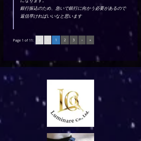
になります。
銀行振込のため、急いで銀行に向かう必要があるので
返信早ければいいなと思います
«
‹
1
2
3
›
»
Page 1 of 11: