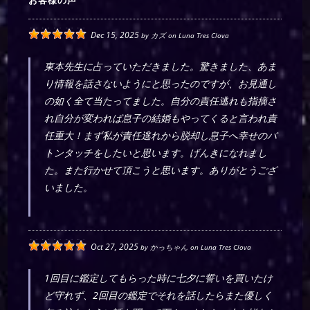
お客様の声
Dec 15, 2025
by
カズ
on
Luna Tres Clova
東本先生に占っていただきました。驚きました、あま
り情報を話さないようにと思ったのですが、お見通し
の如く全て当たってました。自分の責任逃れも指摘さ
れ自分が変われば息子の結婚もやってくると言われ責
任重大！まず私が責任逃れから脱却し息子へ幸せのバ
トンタッチをしたいと思います。げんきになれまし
た。また行かせて頂こうと思います。ありがとうござ
いました。
Oct 27, 2025
by
かっちゃん
on
Luna Tres Clova
1回目に鑑定してもらった時に七夕に誓いを買いたけ
ど守れず、2回目の鑑定でそれを話したらまた優しく