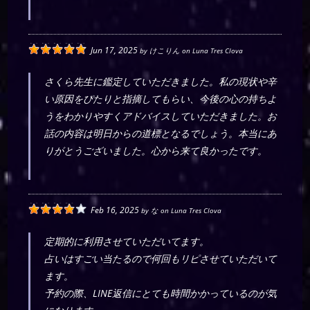
Jun 17, 2025
by
けこりん
on
Luna Tres Clova
さくら先生に鑑定していただきました。私の現状や辛
い原因をぴたりと指摘してもらい、今後の心の持ちよ
うをわかりやすくアドバイスしていただきました。お
話の内容は明日からの道標となるでしょう。本当にあ
りがとうございました。心から来て良かったです。
Feb 16, 2025
by
な
on
Luna Tres Clova
定期的に利用させていただいてます。
占いはすごい当たるので何回もリピさせていただいて
ます。
予約の際、LINE返信にとても時間かかっているのが気