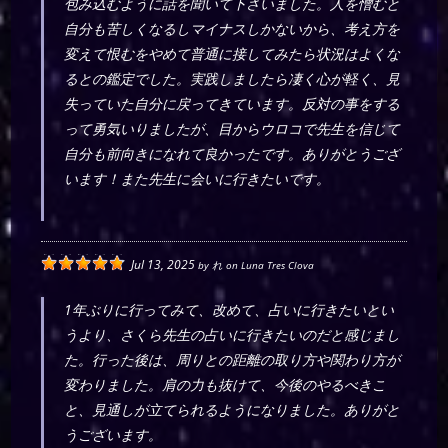
包み込むように話を聞いて下さいました。人を憎むと
自分も苦しくなるしマイナスしかないから、考え方を
変えて恨むをやめて普通に接してみたら状況はよくな
るとの鑑定でした。実践しましたら凄く心が軽く、見
失っていた自分に戻ってきています。反対の事をする
って勇気いりましたが、目からウロコで先生を信じて
自分も前向きになれて良かったです。ありがとうござ
います！また先生に会いに行きたいです。
Jul 13, 2025
by
れ
on
Luna Tres Clova
1年ぶりに行ってみて、改めて、占いに行きたいとい
うより、さくら先生の占いに行きたいのだと感じまし
た。行った後は、周りとの距離の取り方や関わり方が
変わりました。肩の力も抜けて、今後のやるべきこ
と、見通しが立てられるようになりました。ありがと
うございます。