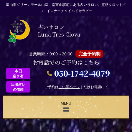
富山市グリーンモール山室、南富山駅前にある占いサロン。霊感タロット占
い・インナーチャイルドセラピー
占いサロン
Luna Tres Clova
完全予約制
営業時間：9:00～20:00
お電話でのご予約はこちら
050-1742-4079
本日
空き有
出張占い
ご予約は
占い師ページ
またはお電話にて。
の依頼
MENU