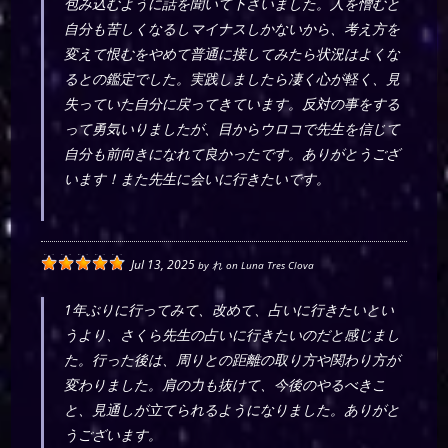
包み込むように話を聞いて下さいました。人を憎むと
自分も苦しくなるしマイナスしかないから、考え方を
変えて恨むをやめて普通に接してみたら状況はよくな
るとの鑑定でした。実践しましたら凄く心が軽く、見
失っていた自分に戻ってきています。反対の事をする
って勇気いりましたが、目からウロコで先生を信じて
自分も前向きになれて良かったです。ありがとうござ
います！また先生に会いに行きたいです。
Jul 13, 2025
by
れ
on
Luna Tres Clova
1年ぶりに行ってみて、改めて、占いに行きたいとい
うより、さくら先生の占いに行きたいのだと感じまし
た。行った後は、周りとの距離の取り方や関わり方が
変わりました。肩の力も抜けて、今後のやるべきこ
と、見通しが立てられるようになりました。ありがと
うございます。