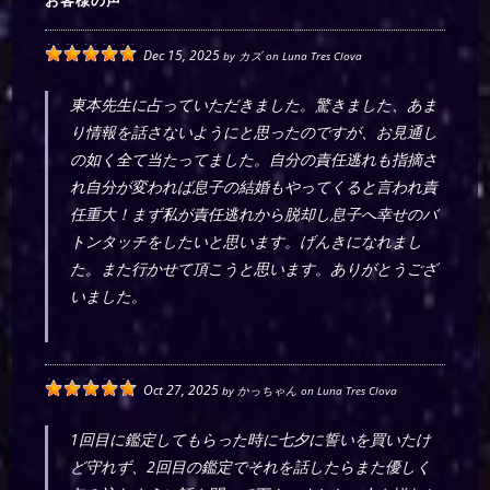
お客様の声
Dec 15, 2025
by
カズ
on
Luna Tres Clova
東本先生に占っていただきました。驚きました、あま
り情報を話さないようにと思ったのですが、お見通し
の如く全て当たってました。自分の責任逃れも指摘さ
れ自分が変われば息子の結婚もやってくると言われ責
任重大！まず私が責任逃れから脱却し息子へ幸せのバ
トンタッチをしたいと思います。げんきになれまし
た。また行かせて頂こうと思います。ありがとうござ
いました。
Oct 27, 2025
by
かっちゃん
on
Luna Tres Clova
1回目に鑑定してもらった時に七夕に誓いを買いたけ
ど守れず、2回目の鑑定でそれを話したらまた優しく