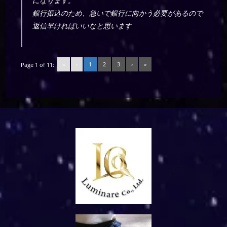
になります。
銀行振込のため、急いで銀行に向かう必要があるので
返信早ければいいなと思います
«
‹
1
2
3
›
»
Page 1 of 11: