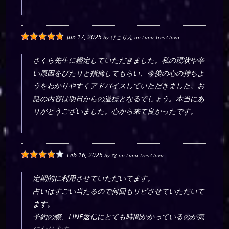
Jun 17, 2025
by
けこりん
on
Luna Tres Clova
さくら先生に鑑定していただきました。私の現状や辛
い原因をぴたりと指摘してもらい、今後の心の持ちよ
うをわかりやすくアドバイスしていただきました。お
話の内容は明日からの道標となるでしょう。本当にあ
りがとうございました。心から来て良かったです。
Feb 16, 2025
by
な
on
Luna Tres Clova
定期的に利用させていただいてます。
占いはすごい当たるので何回もリピさせていただいて
ます。
予約の際、LINE返信にとても時間かかっているのが気