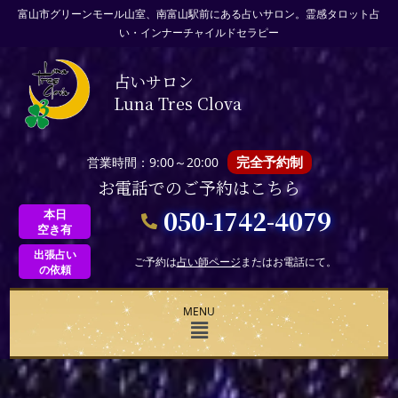
富山市グリーンモール山室、南富山駅前にある占いサロン。霊感タロット占
い・インナーチャイルドセラピー
占いサロン
Luna Tres Clova
完全予約制
営業時間：9:00～20:00
お電話でのご予約はこちら
050-1742-4079
本日
空き有
出張占い
ご予約は
占い師ページ
またはお電話にて。
の依頼
MENU