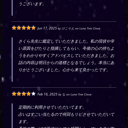
うございます。
Jun 17, 2025
by
けこりん
on
Luna Tres Clova
さくら先生に鑑定していただきました。私の現状や辛
い原因をぴたりと指摘してもらい、今後の心の持ちよ
うをわかりやすくアドバイスしていただきました。お
話の内容は明日からの道標となるでしょう。本当にあ
りがとうございました。心から来て良かったです。
Feb 16, 2025
by
な
on
Luna Tres Clova
定期的に利用させていただいてます。
占いはすごい当たるので何回もリピさせていただいて
ます。