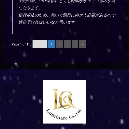
予約の際、LINE返信にとても時間かかっているのが気
になります。
銀行振込のため、急いで銀行に向かう必要があるので
返信早ければいいなと思います
«
‹
1
2
3
›
»
Page 1 of 11: