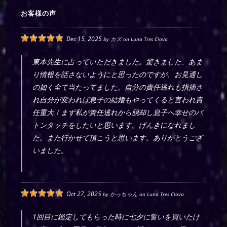
お客様の声
Dec 15, 2025
by
カズ
on
Luna Tres Clova
東本先生に占っていただきました。驚きました、あま
り情報を話さないようにと思ったのですが、お見通し
の如く全て当たってました。自分の責任逃れも指摘さ
れ自分が変われば息子の結婚もやってくると言われ責
任重大！まず私が責任逃れから脱却し息子へ幸せのバ
トンタッチをしたいと思います。げんきになれまし
た。また行かせて頂こうと思います。ありがとうござ
いました。
Oct 27, 2025
by
かっちゃん
on
Luna Tres Clova
1回目に鑑定してもらった時に七夕に誓いを買いたけ