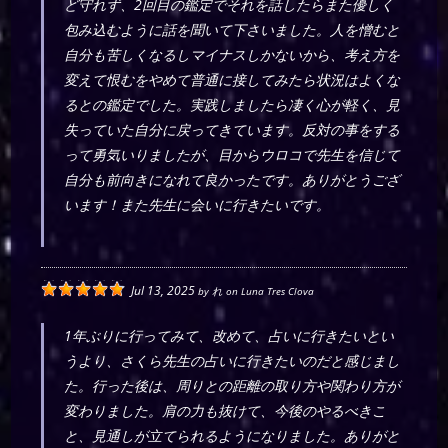
ど守れず、2回目の鑑定でそれを話したらまた優しく
包み込むように話を聞いて下さいました。人を憎むと
自分も苦しくなるしマイナスしかないから、考え方を
変えて恨むをやめて普通に接してみたら状況はよくな
るとの鑑定でした。実践しましたら凄く心が軽く、見
失っていた自分に戻ってきています。反対の事をする
って勇気いりましたが、目からウロコで先生を信じて
自分も前向きになれて良かったです。ありがとうござ
います！また先生に会いに行きたいです。
Jul 13, 2025
by
れ
on
Luna Tres Clova
1年ぶりに行ってみて、改めて、占いに行きたいとい
うより、さくら先生の占いに行きたいのだと感じまし
た。行った後は、周りとの距離の取り方や関わり方が
変わりました。肩の力も抜けて、今後のやるべきこ
と、見通しが立てられるようになりました。ありがと