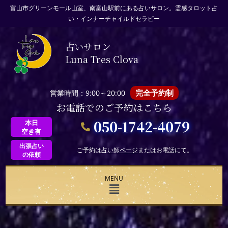
富山市グリーンモール山室、南富山駅前にある占いサロン。霊感タロット占
い・インナーチャイルドセラピー
占いサロン
Luna Tres Clova
完全予約制
営業時間：9:00～20:00
お電話でのご予約はこちら
050-1742-4079
本日
空き有
出張占い
ご予約は
占い師ページ
またはお電話にて。
の依頼
MENU