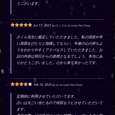
うございます。
Jun 17, 2025
by
けこりん
on
Luna Tres Clova
さくら先生に鑑定していただきました。私の現状や辛
い原因をぴたりと指摘してもらい、今後の心の持ちよ
うをわかりやすくアドバイスしていただきました。お
話の内容は明日からの道標となるでしょう。本当にあ
りがとうございました。心から来て良かったです。
Feb 16, 2025
by
な
on
Luna Tres Clova
定期的に利用させていただいてます。
占いはすごい当たるので何回もリピさせていただいて
ます。