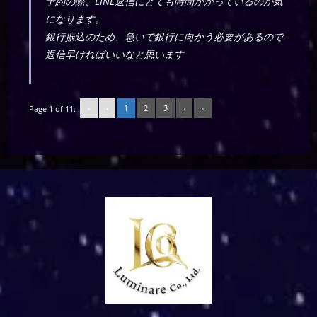
予約の際、LINE返信にとても時間かかっているのが気
になります。
銀行振込のため、急いで銀行に向かう必要があるので
返信早ければいいなと思います
«
‹
1
2
3
›
»
Page 1 of 11: