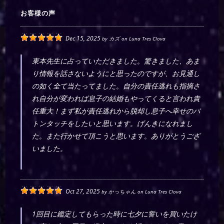
お客様の声
Dec 15, 2025
by
カズ
on
Luna Tres Clova
東本先生に占っていただきました。驚きました、あま
り情報を話さないようにと思ったのですが、お見通し
の如く全て当たってました。自分の責任逃れも指摘さ
れ自分が変われば息子の結婚もやってくると言われ責
任重大！まず私が責任逃れから脱却し息子へ幸せのバ
トンタッチをしたいと思います。げんきになれまし
た。また行かせて頂こうと思います。ありがとうござ
いました。
Oct 27, 2025
by
かっちゃん
on
Luna Tres Clova
1回目に鑑定してもらった時に七夕に誓いを買いたけ