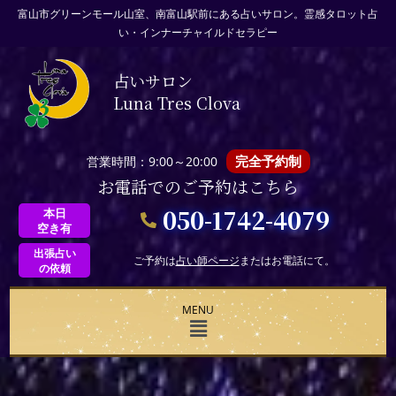
富山市グリーンモール山室、南富山駅前にある占いサロン。霊感タロット占
い・インナーチャイルドセラピー
占いサロン
Luna Tres Clova
完全予約制
営業時間：9:00～20:00
お電話でのご予約はこちら
050-1742-4079
本日
空き有
出張占い
ご予約は
占い師ページ
またはお電話にて。
の依頼
MENU