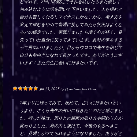
ど守れず、2回目の鑑定でそれを話したらまた優しく
包み込むように話を聞いて下さいました。人を憎むと
自分も苦しくなるしマイナスしかないから、考え方を
変えて恨むをやめて普通に接してみたら状況はよくな
るとの鑑定でした。実践しましたら凄く心が軽く、見
失っていた自分に戻ってきています。反対の事をする
って勇気いりましたが、目からウロコで先生を信じて
自分も前向きになれて良かったです。ありがとうござ
います！また先生に会いに行きたいです。
Jul 13, 2025
by
れ
on
Luna Tres Clova
1年ぶりに行ってみて、改めて、占いに行きたいとい
うより、さくら先生の占いに行きたいのだと感じまし
た。行った後は、周りとの距離の取り方や関わり方が
変わりました。肩の力も抜けて、今後のやるべきこ
と、見通しが立てられるようになりました。ありがと