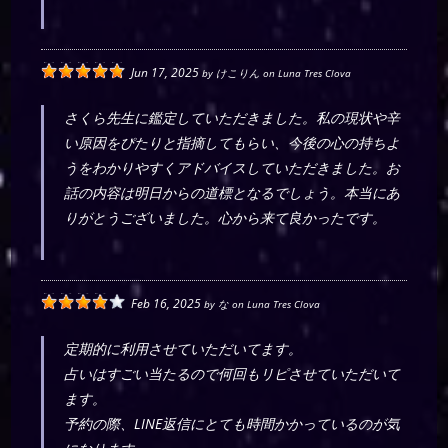
Jun 17, 2025
by
けこりん
on
Luna Tres Clova
さくら先生に鑑定していただきました。私の現状や辛
い原因をぴたりと指摘してもらい、今後の心の持ちよ
うをわかりやすくアドバイスしていただきました。お
話の内容は明日からの道標となるでしょう。本当にあ
りがとうございました。心から来て良かったです。
Feb 16, 2025
by
な
on
Luna Tres Clova
定期的に利用させていただいてます。
占いはすごい当たるので何回もリピさせていただいて
ます。
予約の際、LINE返信にとても時間かかっているのが気