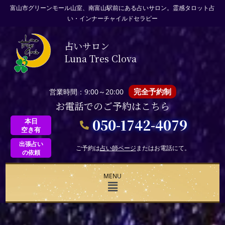
富山市グリーンモール山室、南富山駅前にある占いサロン。霊感タロット占
い・インナーチャイルドセラピー
占いサロン
Luna Tres Clova
完全予約制
営業時間：9:00～20:00
お電話でのご予約はこちら
050-1742-4079
本日
空き有
出張占い
ご予約は
占い師ページ
またはお電話にて。
の依頼
MENU