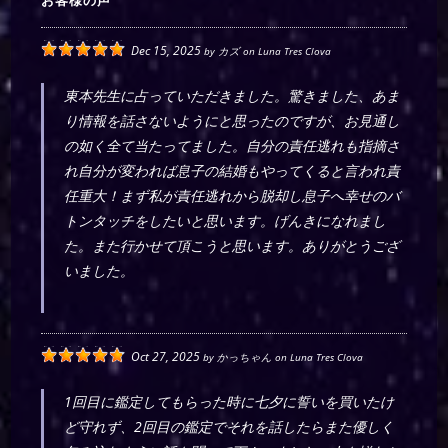
お客様の声
Dec 15, 2025
by
カズ
on
Luna Tres Clova
東本先生に占っていただきました。驚きました、あま
り情報を話さないようにと思ったのですが、お見通し
の如く全て当たってました。自分の責任逃れも指摘さ
れ自分が変われば息子の結婚もやってくると言われ責
任重大！まず私が責任逃れから脱却し息子へ幸せのバ
トンタッチをしたいと思います。げんきになれまし
た。また行かせて頂こうと思います。ありがとうござ
いました。
Oct 27, 2025
by
かっちゃん
on
Luna Tres Clova
1回目に鑑定してもらった時に七夕に誓いを買いたけ
ど守れず、2回目の鑑定でそれを話したらまた優しく