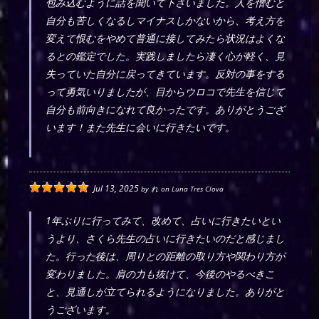
包み込むように話を聞いて下さいました。人を憎むと
自分も苦しくなるしマイナスしかないから、考え方を
変えて恨むをやめて普通に接してみたら状況はよくな
るとの鑑定でした。実践しましたら凄く心が軽く、見
失っていた自分に戻ってきています。反対の事をする
って勇気いりましたが、目からウロコで先生を信じて
自分も前向きになれて良かったです。ありがとうござ
います！また先生に会いに行きたいです。
Jul 13, 2025
by
れ
on
Luna Tres Clova
1年ぶりに行ってみて、改めて、占いに行きたいとい
うより、さくら先生の占いに行きたいのだと感じまし
た。行った後は、周りとの距離の取り方や関わり方が
変わりました。肩の力も抜けて、今後のやるべきこ
と、見通しが立てられるようになりました。ありがと
うございます。