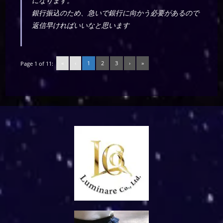
になります。
銀行振込のため、急いで銀行に向かう必要があるので
返信早ければいいなと思います
«
‹
1
2
3
›
»
Page 1 of 11: