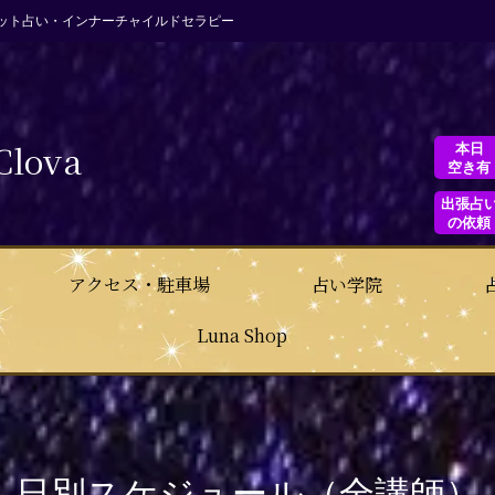
ット占い・インナーチャイルドセラピー
Clova
本日
空き有
出張占
の依頼
アクセス・駐車場
占い学院
Luna Shop
日別スケジュール（全講師）