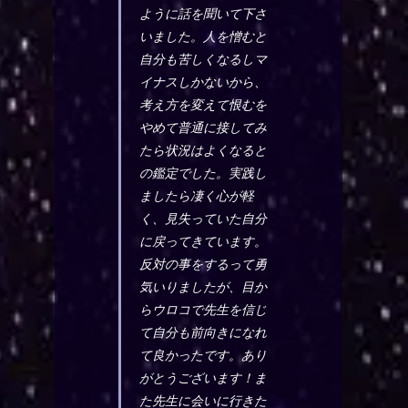
ように話を聞いて下さ
いました。人を憎むと
自分も苦しくなるしマ
イナスしかないから、
考え方を変えて恨むを
やめて普通に接してみ
たら状況はよくなると
の鑑定でした。実践し
ましたら凄く心が軽
く、見失っていた自分
に戻ってきています。
反対の事をするって勇
気いりましたが、目か
らウロコで先生を信じ
て自分も前向きになれ
て良かったです。あり
がとうございます！ま
た先生に会いに行きた