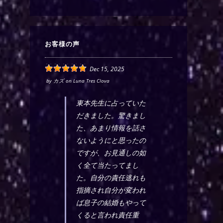
お客様の声
Dec 15, 2025
by
カズ
on
Luna Tres Clova
東本先生に占っていた
だきました。驚きまし
た、あまり情報を話さ
ないようにと思ったの
ですが、お見通しの如
く全て当たってまし
た。自分の責任逃れも
指摘され自分が変われ
ば息子の結婚もやって
くると言われ責任重