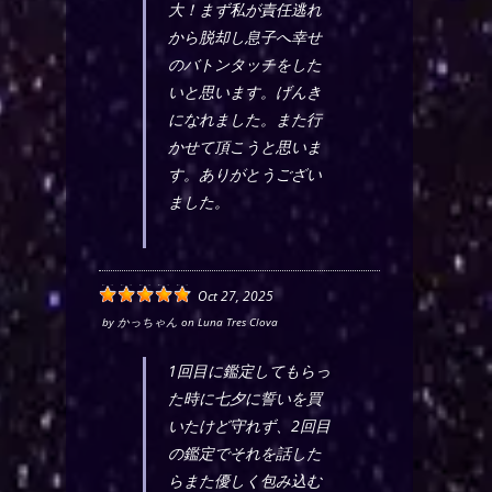
大！まず私が責任逃れ
から脱却し息子へ幸せ
のバトンタッチをした
いと思います。げんき
になれました。また行
かせて頂こうと思いま
す。ありがとうござい
ました。
Oct 27, 2025
by
かっちゃん
on
Luna Tres Clova
1回目に鑑定してもらっ
た時に七夕に誓いを買
いたけど守れず、2回目
の鑑定でそれを話した
らまた優しく包み込む