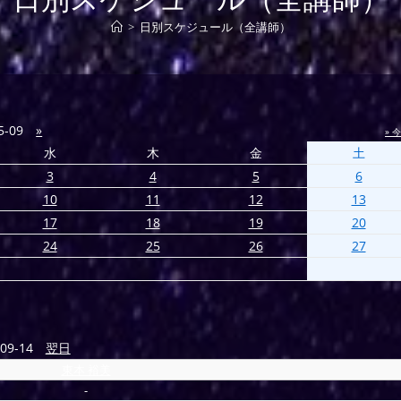
>
日別スケジュール（全講師）
5-09
»
» 
水
木
金
土
3
4
5
6
10
11
12
13
17
18
19
20
24
25
26
27
09-14
翌日
東本 裕美
-