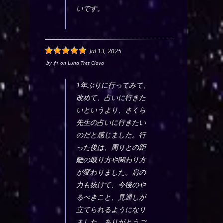
いです。
Jul 13, 2025
by
れ
on
Luna Tres Clova
1年ぶりに行ってみて、
改めて、占いに行きた
いというより、さくら
先生の占いに行きたい
のだと感じました。行
った後は、周りとの距
離の取り方や関わり方
が変わりました。肩の
力も抜けて、今後のや
るべきこと、見通しが
立てられるようになり
ました。ありがとうご