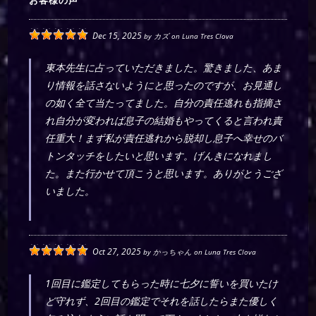
お客様の声
Dec 15, 2025
by
カズ
on
Luna Tres Clova
東本先生に占っていただきました。驚きました、あま
り情報を話さないようにと思ったのですが、お見通し
の如く全て当たってました。自分の責任逃れも指摘さ
れ自分が変われば息子の結婚もやってくると言われ責
任重大！まず私が責任逃れから脱却し息子へ幸せのバ
トンタッチをしたいと思います。げんきになれまし
た。また行かせて頂こうと思います。ありがとうござ
いました。
Oct 27, 2025
by
かっちゃん
on
Luna Tres Clova
1回目に鑑定してもらった時に七夕に誓いを買いたけ
ど守れず、2回目の鑑定でそれを話したらまた優しく