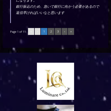
になります。
銀行振込のため、急いで銀行に向かう必要があるので
返信早ければいいなと思います
«
‹
1
2
3
›
»
Page 1 of 11: