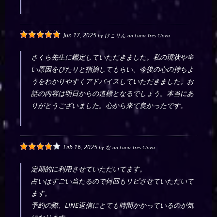
Jun 17, 2025
by
けこりん
on
Luna Tres Clova
さくら先生に鑑定していただきました。私の現状や辛
い原因をぴたりと指摘してもらい、今後の心の持ちよ
うをわかりやすくアドバイスしていただきました。お
話の内容は明日からの道標となるでしょう。本当にあ
りがとうございました。心から来て良かったです。
Feb 16, 2025
by
な
on
Luna Tres Clova
定期的に利用させていただいてます。
占いはすごい当たるので何回もリピさせていただいて
ます。
予約の際、LINE返信にとても時間かかっているのが気