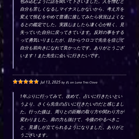
包み込むように話を聞いて下さいました。人を憎むと
自分も苦しくなるしマイナスしかないから、考え方を
変えて恨むをやめて普通に接してみたら状況はよくな
るとの鑑定でした。実践しましたら凄く心が軽く、見
失っていた自分に戻ってきています。反対の事をする
って勇気いりましたが、目からウロコで先生を信じて
自分も前向きになれて良かったです。ありがとうござ
います！また先生に会いに行きたいです。
Jul 13, 2025
by
れ
on
Luna Tres Clova
1年ぶりに行ってみて、改めて、占いに行きたいとい
うより、さくら先生の占いに行きたいのだと感じまし
た。行った後は、周りとの距離の取り方や関わり方が
変わりました。肩の力も抜けて、今後のやるべきこ
と、見通しが立てられるようになりました。ありがと
うございます。