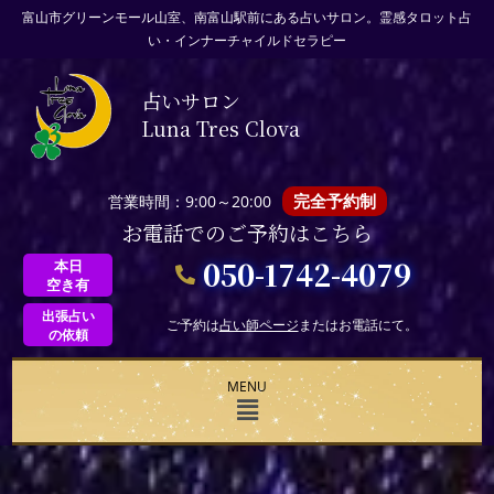
富山市グリーンモール山室、南富山駅前にある占いサロン。霊感タロット占
い・インナーチャイルドセラピー
占いサロン
Luna Tres Clova
完全予約制
営業時間：9:00～20:00
お電話でのご予約はこちら
050-1742-4079
本日
空き有
出張占い
ご予約は
占い師ページ
またはお電話にて。
の依頼
MENU