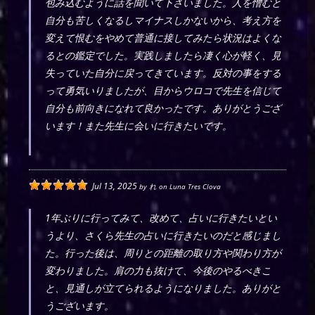
包み込むように話を聞いて下さいました。人を憎むと
自分も苦しくなるしマイナスしかないから、考え方を
変えて恨むをやめて普通に接してみたら状況はよくな
るとの鑑定でした。実践しましたら凄く心が軽く、見
失っていた自分に戻ってきています。反対の事をする
って勇気いりましたが、目からウロコで先生を信じて
自分も前向きになれて良かったです。ありがとうござ
います！また先生に会いに行きたいです。
Jul 13, 2025
by
れ
on
Luna Tres Clova
1年ぶりに行ってみて、改めて、占いに行きたいとい
うより、さくら先生の占いに行きたいのだと感じまし
た。行った後は、周りとの距離の取り方や関わり方が
変わりました。肩の力も抜けて、今後のやるべきこ
と、見通しが立てられるようになりました。ありがと
うございます。