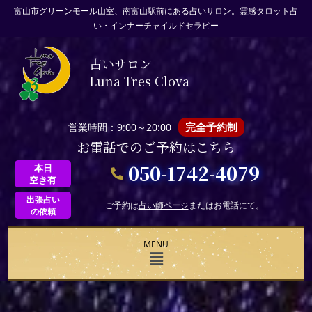
富山市グリーンモール山室、南富山駅前にある占いサロン。霊感タロット占
い・インナーチャイルドセラピー
占いサロン
Luna Tres Clova
完全予約制
営業時間：9:00～20:00
お電話でのご予約はこちら
050-1742-4079
本日
空き有
出張占い
ご予約は
占い師ページ
またはお電話にて。
の依頼
MENU