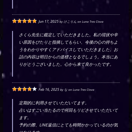
Jun 17, 2025
by
けこりん
on
Luna Tres Clova
さくら先生に鑑定していただきました。私の現状や辛
い原因をぴたりと指摘してもらい、今後の心の持ちよ
うをわかりやすくアドバイスしていただきました。お
話の内容は明日からの道標となるでしょう。本当にあ
りがとうございました。心から来て良かったです。
Feb 16, 2025
by
な
on
Luna Tres Clova
定期的に利用させていただいてます。
占いはすごい当たるので何回もリピさせていただいて
ます。
予約の際、LINE返信にとても時間かかっているのが気