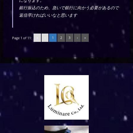
になります。
銀行振込のため、急いで銀行に向かう必要があるので
返信早ければいいなと思います
«
‹
1
2
3
›
»
Page 1 of 11: