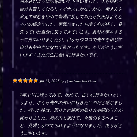
包み込むように話を聞いて下さいました。人を憎むと
自分も苦しくなるしマイナスしかないから、考え方を
変えて恨むをやめて普通に接してみたら状況はよくな
るとの鑑定でした。実践しましたら凄く心が軽く、見
失っていた自分に戻ってきています。反対の事をする
って勇気いりましたが、目からウロコで先生を信じて
自分も前向きになれて良かったです。ありがとうござ
います！また先生に会いに行きたいです。
Jul 13, 2025
by
れ
on
Luna Tres Clova
1年ぶりに行ってみて、改めて、占いに行きたいとい
うより、さくら先生の占いに行きたいのだと感じまし
た。行った後は、周りとの距離の取り方や関わり方が
変わりました。肩の力も抜けて、今後のやるべきこ
と、見通しが立てられるようになりました。ありがと
うございます。