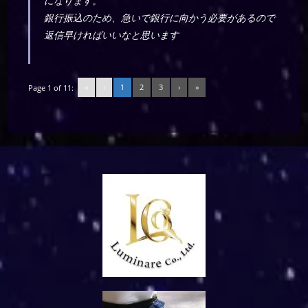
になります。
銀行振込のため、急いで銀行に向かう必要があるので
返信早ければいいなと思います
«
‹
1
2
3
›
»
Page 1 of 11: