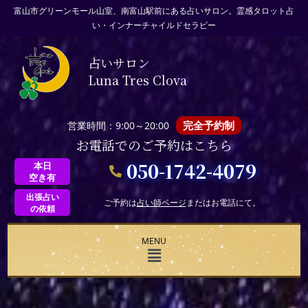
富山市グリーンモール山室、南富山駅前にある占いサロン。霊感タロット占
い・インナーチャイルドセラピー
占いサロン
Luna Tres Clova
完全予約制
営業時間：9:00～20:00
お電話でのご予約はこちら
050-1742-4079
本日
空き有
出張占い
ご予約は
占い師ページ
またはお電話にて。
の依頼
MENU