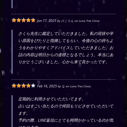
Jun 17, 2025
by
けこりん
on
Luna Tres Clova
さくら先生に鑑定していただきました。私の現状や辛
い原因をぴたりと指摘してもらい、今後の心の持ちよ
うをわかりやすくアドバイスしていただきました。お
話の内容は明日からの道標となるでしょう。本当にあ
りがとうございました。心から来て良かったです。
Feb 16, 2025
by
な
on
Luna Tres Clova
定期的に利用させていただいてます。
占いはすごい当たるので何回もリピさせていただいて
ます。
予約の際、LINE返信にとても時間かかっているのが気