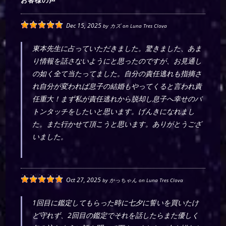
お客様の声
Dec 15, 2025
by
カズ
on
Luna Tres Clova
東本先生に占っていただきました。驚きました、あま
り情報を話さないようにと思ったのですが、お見通し
の如く全て当たってました。自分の責任逃れも指摘さ
れ自分が変われば息子の結婚もやってくると言われ責
任重大！まず私が責任逃れから脱却し息子へ幸せのバ
トンタッチをしたいと思います。げんきになれまし
た。また行かせて頂こうと思います。ありがとうござ
いました。
Oct 27, 2025
by
かっちゃん
on
Luna Tres Clova
1回目に鑑定してもらった時に七夕に誓いを買いたけ
ど守れず、2回目の鑑定でそれを話したらまた優しく