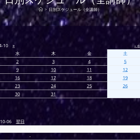
>
日別スケジュール（全講師）
4-10
»
» 
水
木
金
土
2
3
4
5
9
10
11
12
16
17
18
19
23
24
25
26
30
31
10-06
翌日
東本 裕美
-