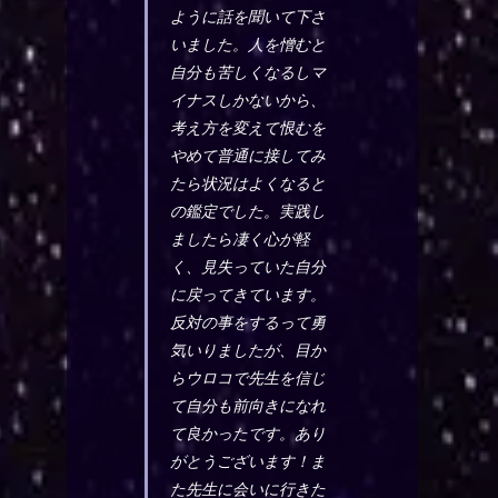
ように話を聞いて下さ
いました。人を憎むと
自分も苦しくなるしマ
イナスしかないから、
考え方を変えて恨むを
やめて普通に接してみ
たら状況はよくなると
の鑑定でした。実践し
ましたら凄く心が軽
く、見失っていた自分
に戻ってきています。
反対の事をするって勇
気いりましたが、目か
らウロコで先生を信じ
て自分も前向きになれ
て良かったです。あり
がとうございます！ま
た先生に会いに行きた