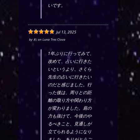
いです。
Jul 13, 2025
by
れ
on
Luna Tres Clova
1年ぶりに行ってみて、
改めて、占いに行きた
いというより、さくら
先生の占いに行きたい
のだと感じました。行
った後は、周りとの距
離の取り方や関わり方
が変わりました。肩の
力も抜けて、今後のや
るべきこと、見通しが
立てられるようになり
ました。ありがとうご