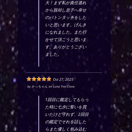
大！まず私が責任逃れ
から脱却し息子へ幸せ
のバトンタッチをした
いと思います。げんき
になれました。また行
かせて頂こうと思いま
す。ありがとうござい
ました。
Oct 27, 2025
by
かっちゃん
on
Luna Tres Clova
1回目に鑑定してもらっ
た時に七夕に誓いを買
いたけど守れず、2回目
の鑑定でそれを話した
らまた優しく包み込む