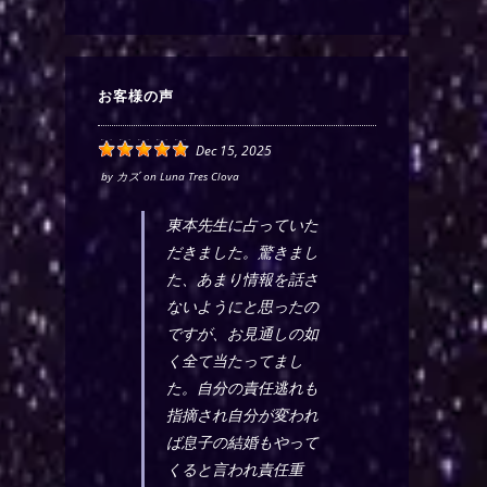
お客様の声
Dec 15, 2025
by
カズ
on
Luna Tres Clova
東本先生に占っていた
だきました。驚きまし
た、あまり情報を話さ
ないようにと思ったの
ですが、お見通しの如
く全て当たってまし
た。自分の責任逃れも
指摘され自分が変われ
ば息子の結婚もやって
くると言われ責任重