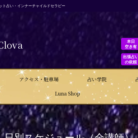
ット占い・インナーチャイルドセラピー
Clova
本日
空き有
出張占
の依頼
アクセス・駐車場
占い学院
Luna Shop
日別スケジュール（全講師）