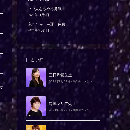
いい人をやめる勇気
2021年11月9日
疲れた時 幸運 休息
2021年10月9日
占い師
三日月愛先生
2024年5月29日
/
0件のコメント
)次
海導マリア先生
2023年8月22日
/
0件のコメント