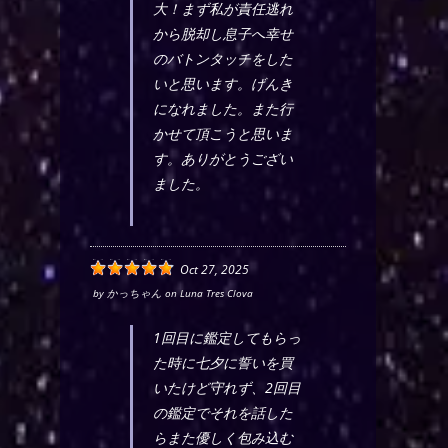
大！まず私が責任逃れ
から脱却し息子へ幸せ
のバトンタッチをした
いと思います。げんき
になれました。また行
かせて頂こうと思いま
す。ありがとうござい
ました。
Oct 27, 2025
by
かっちゃん
on
Luna Tres Clova
1回目に鑑定してもらっ
た時に七夕に誓いを買
いたけど守れず、2回目
の鑑定でそれを話した
らまた優しく包み込む