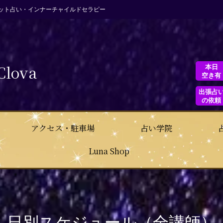
ット占い・インナーチャイルドセラピー
Clova
本日
空き有
出張占
の依頼
アクセス・駐車場
占い学院
Luna Shop
日別スケジュール（全講師）