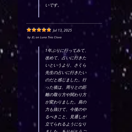
いです。
Jul 13, 2025
by
れ
on
Luna Tres Clova
1年ぶりに行ってみて、
改めて、占いに行きた
いというより、さくら
先生の占いに行きたい
のだと感じました。行
った後は、周りとの距
離の取り方や関わり方
が変わりました。肩の
力も抜けて、今後のや
るべきこと、見通しが
立てられるようになり
ました。ありがとうご