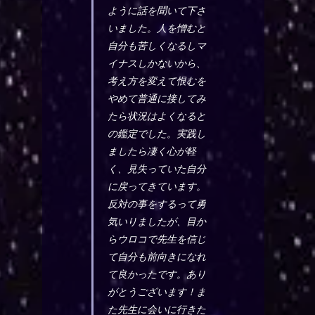
ように話を聞いて下さ
いました。人を憎むと
自分も苦しくなるしマ
イナスしかないから、
考え方を変えて恨むを
やめて普通に接してみ
たら状況はよくなると
の鑑定でした。実践し
ましたら凄く心が軽
く、見失っていた自分
に戻ってきています。
反対の事をするって勇
気いりましたが、目か
らウロコで先生を信じ
て自分も前向きになれ
て良かったです。あり
がとうございます！ま
た先生に会いに行きた