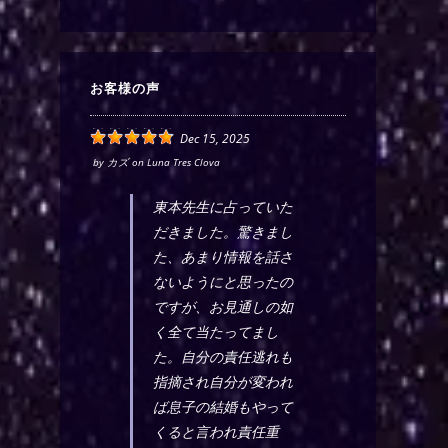
お客様の声
Dec 15, 2025
by
カズ
on
Luna Tres Clova
東本先生に占っていた
だきました。驚きまし
た、あまり情報を話さ
ないようにと思ったの
ですが、お見通しの如
く全て当たってまし
た。自分の責任逃れも
指摘され自分が変われ
ば息子の結婚もやって
くると言われ責任重