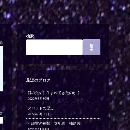
検索
今日
検
索
最近のブログ
何のために生まれてきたのか？
2022年5月30日
タロットの歴史
)次
2022年5月30日
守護霊の種類 支配霊 補助霊
2021年11月9日