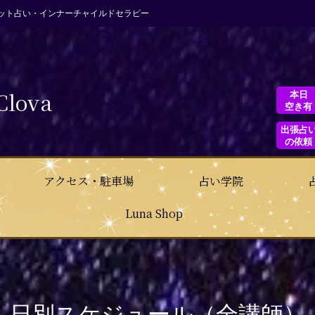
ット占い・インナーチャイルドセラピー
Clova
本日
空き有
出張占
の依頼
アクセス・駐車場
占い学院
Luna Shop
日別スケジュール（全講師）