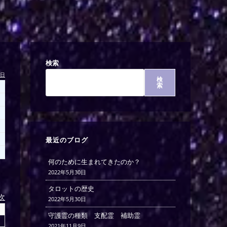
検索
今日
検
索
最近のブログ
何のために生まれてきたのか？
2022年5月30日
タロットの歴史
)次
2022年5月30日
守護霊の種類 支配霊 補助霊
2021年11月9日