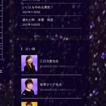
いい人をやめる勇気
2021年11月9日
疲れた時 幸運 休息
2021年10月9日
占い師
三日月愛先生
2024年5月29日
/
0件のコメント
)次
海導マリア先生
2023年8月22日
/
0件のコメント