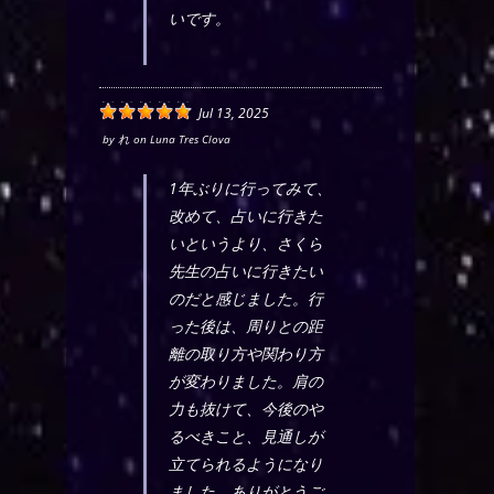
いです。
Jul 13, 2025
by
れ
on
Luna Tres Clova
1年ぶりに行ってみて、
改めて、占いに行きた
いというより、さくら
先生の占いに行きたい
のだと感じました。行
った後は、周りとの距
離の取り方や関わり方
が変わりました。肩の
力も抜けて、今後のや
るべきこと、見通しが
立てられるようになり
ました。ありがとうご