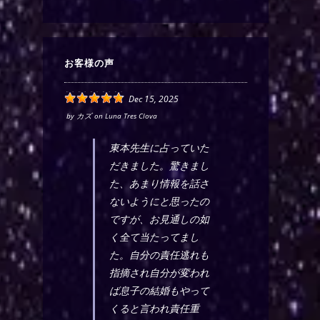
お客様の声
Dec 15, 2025
by
カズ
on
Luna Tres Clova
東本先生に占っていた
だきました。驚きまし
た、あまり情報を話さ
ないようにと思ったの
ですが、お見通しの如
く全て当たってまし
た。自分の責任逃れも
指摘され自分が変われ
ば息子の結婚もやって
くると言われ責任重