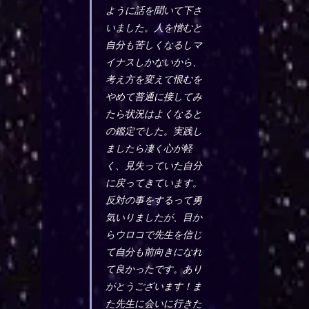
ように話を聞いて下さ
いました。人を憎むと
自分も苦しくなるしマ
イナスしかないから、
考え方を変えて恨むを
やめて普通に接してみ
たら状況はよくなると
の鑑定でした。実践し
ましたら凄く心が軽
く、見失っていた自分
に戻ってきています。
反対の事をするって勇
気いりましたが、目か
らウロコで先生を信じ
て自分も前向きになれ
て良かったです。あり
がとうございます！ま
た先生に会いに行きた