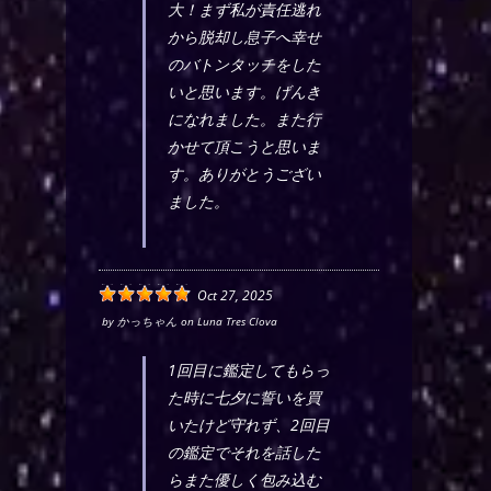
大！まず私が責任逃れ
から脱却し息子へ幸せ
のバトンタッチをした
いと思います。げんき
になれました。また行
かせて頂こうと思いま
す。ありがとうござい
ました。
Oct 27, 2025
by
かっちゃん
on
Luna Tres Clova
1回目に鑑定してもらっ
た時に七夕に誓いを買
いたけど守れず、2回目
の鑑定でそれを話した
らまた優しく包み込む