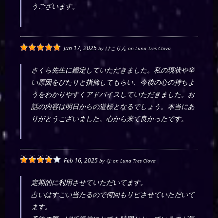
うございます。
Jun 17, 2025
by
けこりん
on
Luna Tres Clova
さくら先生に鑑定していただきました。私の現状や辛
い原因をぴたりと指摘してもらい、今後の心の持ちよ
うをわかりやすくアドバイスしていただきました。お
話の内容は明日からの道標となるでしょう。本当にあ
りがとうございました。心から来て良かったです。
Feb 16, 2025
by
な
on
Luna Tres Clova
定期的に利用させていただいてます。
占いはすごい当たるので何回もリピさせていただいて
ます。