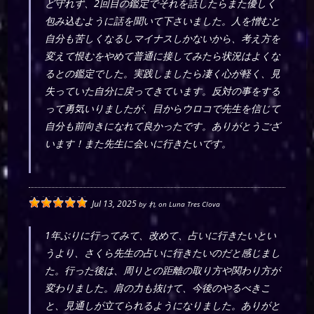
ど守れず、2回目の鑑定でそれを話したらまた優しく
包み込むように話を聞いて下さいました。人を憎むと
自分も苦しくなるしマイナスしかないから、考え方を
変えて恨むをやめて普通に接してみたら状況はよくな
るとの鑑定でした。実践しましたら凄く心が軽く、見
失っていた自分に戻ってきています。反対の事をする
って勇気いりましたが、目からウロコで先生を信じて
自分も前向きになれて良かったです。ありがとうござ
います！また先生に会いに行きたいです。
Jul 13, 2025
by
れ
on
Luna Tres Clova
1年ぶりに行ってみて、改めて、占いに行きたいとい
うより、さくら先生の占いに行きたいのだと感じまし
た。行った後は、周りとの距離の取り方や関わり方が
変わりました。肩の力も抜けて、今後のやるべきこ
と、見通しが立てられるようになりました。ありがと