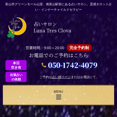
富山市グリーンモール山室、南富山駅前にある占いサロン。霊感タロット占
い・インナーチャイルドセラピー
占いサロン
Luna Tres Clova
完全予約制
営業時間：9:00～20:00
お電話でのご予約はこちら
050-1742-4079
本日
空き有
出張占い
ご予約は
占い師ページ
またはお電話にて。
の依頼
MENU