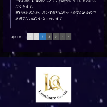
予約の際、LINE返信にとても時間かかっているのが気
になります。
銀行振込のため、急いで銀行に向かう必要があるので
返信早ければいいなと思います
«
‹
1
2
3
›
»
Page 1 of 11: