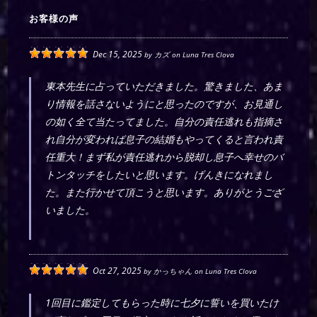
お客様の声
Dec 15, 2025
by
カズ
on
Luna Tres Clova
東本先生に占っていただきました。驚きました、あま
り情報を話さないようにと思ったのですが、お見通し
の如く全て当たってました。自分の責任逃れも指摘さ
れ自分が変われば息子の結婚もやってくると言われ責
任重大！まず私が責任逃れから脱却し息子へ幸せのバ
トンタッチをしたいと思います。げんきになれまし
た。また行かせて頂こうと思います。ありがとうござ
いました。
Oct 27, 2025
by
かっちゃん
on
Luna Tres Clova
1回目に鑑定してもらった時に七夕に誓いを買いたけ