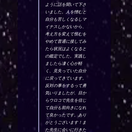
ように話を聞いて下さ
いました。人を憎むと
自分も苦しくなるしマ
イナスしかないから、
考え方を変えて恨むを
やめて普通に接してみ
たら状況はよくなると
の鑑定でした。実践し
ましたら凄く心が軽
く、見失っていた自分
に戻ってきています。
反対の事をするって勇
気いりましたが、目か
らウロコで先生を信じ
て自分も前向きになれ
て良かったです。あり
がとうございます！ま
た先生に会いに行きた