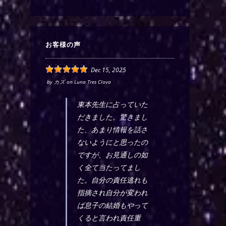
お客様の声
Dec 15, 2025
by
カズ
on
Luna Tres Clova
東本先生に占っていた
だきました。驚きまし
た、あまり情報を話さ
ないようにと思ったの
ですが、お見通しの如
く全て当たってまし
た。自分の責任逃れも
指摘され自分が変われ
ば息子の結婚もやって
くると言われ責任重