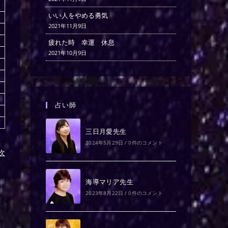
いい人をやめる勇気
2021年11月9日
疲れた時 幸運 休息
2021年10月9日
占い師
三日月愛先生
2024年5月29日
/
0件のコメント
)次
海導マリア先生
2023年8月22日
/
0件のコメント