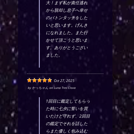
大！まず私が責任逃れ
から脱却し息子へ幸せ
のバトンタッチをした
いと思います。げんき
になれました。また行
かせて頂こうと思いま
す。ありがとうござい
ました。
Oct 27, 2025
by
かっちゃん
on
Luna Tres Clova
1回目に鑑定してもらっ
た時に七夕に誓いを買
いたけど守れず、2回目
の鑑定でそれを話した
らまた優しく包み込む