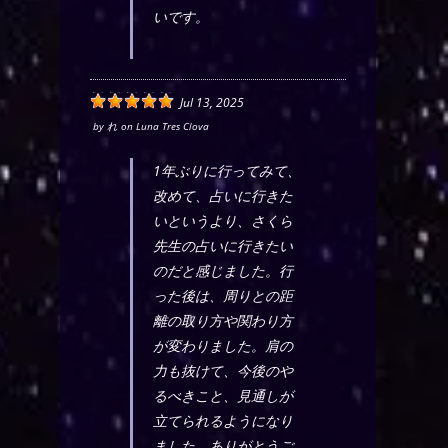
いです。
Jul 13, 2025
by
れ
on
Luna Tres Clova
1年ぶりに行ってみて、
改めて、占いに行きた
いというより、さくら
先生の占いに行きたい
のだと感じました。行
った後は、周りとの距
離の取り方や関わり方
が変わりました。肩の
力も抜けて、今後のや
るべきこと、見通しが
立てられるようになり
ました。ありがとうご