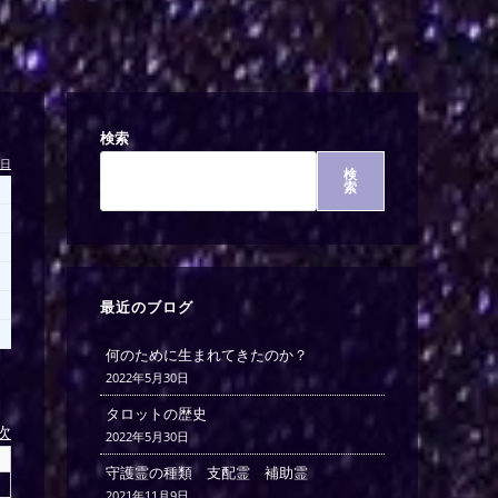
検索
今日
検
索
最近のブログ
何のために生まれてきたのか？
2022年5月30日
タロットの歴史
)次
2022年5月30日
守護霊の種類 支配霊 補助霊
2021年11月9日