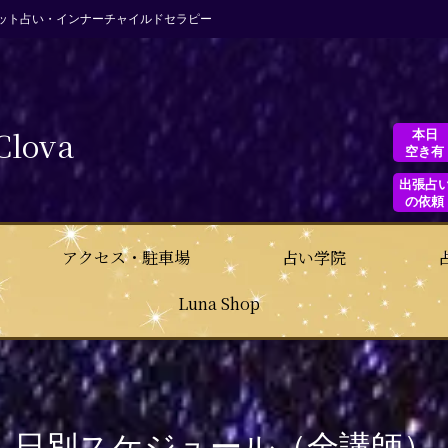
ット占い・インナーチャイルドセラピー
Clova
本日
空き有
出張占
の依頼
アクセス・駐車場
占い学院
Luna Shop
日別スケジュール（全講師）