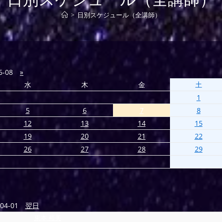
>
日別スケジュール（全講師）
6-08
»
水
木
金
土
1
5
6
7
8
12
13
14
15
19
20
21
22
26
27
28
29
04-01
翌日
東本 裕美