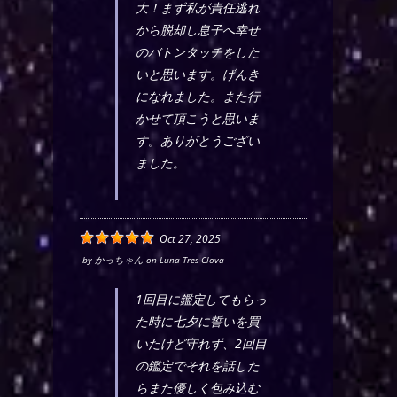
大！まず私が責任逃れ
から脱却し息子へ幸せ
のバトンタッチをした
いと思います。げんき
になれました。また行
かせて頂こうと思いま
す。ありがとうござい
ました。
Oct 27, 2025
by
かっちゃん
on
Luna Tres Clova
1回目に鑑定してもらっ
た時に七夕に誓いを買
いたけど守れず、2回目
の鑑定でそれを話した
らまた優しく包み込む