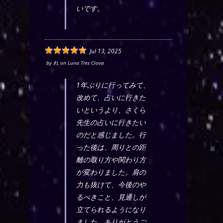
いです。
Jul 13, 2025
by
れ
on
Luna Tres Clova
1年ぶりに行ってみて、
改めて、占いに行きた
いというより、さくら
先生の占いに行きたい
のだと感じました。行
った後は、周りとの距
離の取り方や関わり方
が変わりました。肩の
力も抜けて、今後のや
るべきこと、見通しが
立てられるようになり
ました。ありがとうご