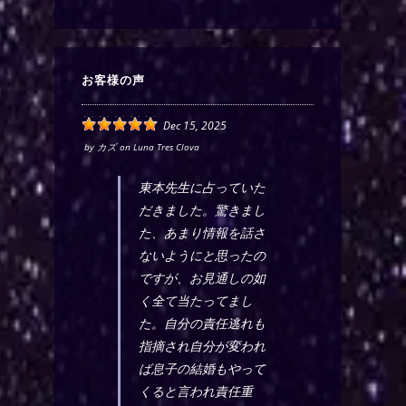
お客様の声
Dec 15, 2025
by
カズ
on
Luna Tres Clova
東本先生に占っていた
だきました。驚きまし
た、あまり情報を話さ
ないようにと思ったの
ですが、お見通しの如
く全て当たってまし
た。自分の責任逃れも
指摘され自分が変われ
ば息子の結婚もやって
くると言われ責任重