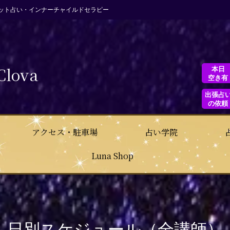
ット占い・インナーチャイルドセラピー
Clova
本日
空き有
出張占
の依頼
アクセス・駐車場
占い学院
Luna Shop
日別スケジュール（全講師）