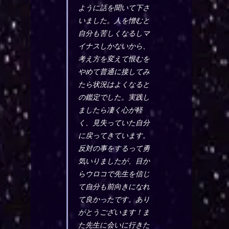
ように話を聞いて下さ
いました。人を憎むと
自分も苦しくなるしマ
イナスしかないから、
考え方を変えて恨むを
やめて普通に接してみ
たら状況はよくなると
の鑑定でした。実践し
ましたら凄く心が軽
く、見失っていた自分
に戻ってきています。
反対の事をするって勇
気いりましたが、目か
らウロコで先生を信じ
て自分も前向きになれ
て良かったです。あり
がとうございます！ま
た先生に会いに行きた