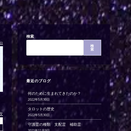
検索
今日
検
索
最近のブログ
何のために生まれてきたのか？
2022年5月30日
タロットの歴史
)次
2022年5月30日
守護霊の種類 支配霊 補助霊
2021年11月9日