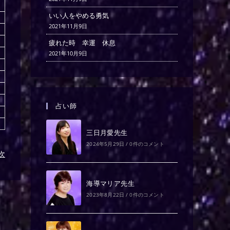
いい人をやめる勇気
2021年11月9日
疲れた時 幸運 休息
2021年10月9日
占い師
三日月愛先生
2024年5月29日
/
0件のコメント
)次
海導マリア先生
2023年8月22日
/
0件のコメント