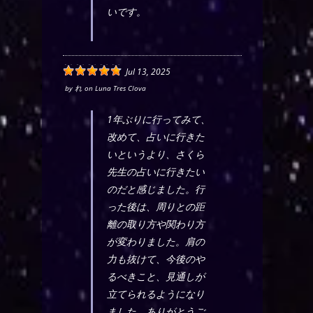
いです。
Jul 13, 2025
by
れ
on
Luna Tres Clova
1年ぶりに行ってみて、
改めて、占いに行きた
いというより、さくら
先生の占いに行きたい
のだと感じました。行
った後は、周りとの距
離の取り方や関わり方
が変わりました。肩の
力も抜けて、今後のや
るべきこと、見通しが
立てられるようになり
ました。ありがとうご