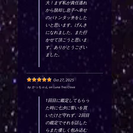
大！まず私が責任逃れ
から脱却し息子へ幸せ
のバトンタッチをした
いと思います。げんき
になれました。また行
かせて頂こうと思いま
す。ありがとうござい
ました。
Oct 27, 2025
by
かっちゃん
on
Luna Tres Clova
1回目に鑑定してもらっ
た時に七夕に誓いを買
いたけど守れず、2回目
の鑑定でそれを話した
らまた優しく包み込む