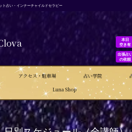
ット占い・インナーチャイルドセラピー
Clova
本日
空き有
出張占
の依頼
アクセス・駐車場
占い学院
Luna Shop
日別スケジュール（全講師）