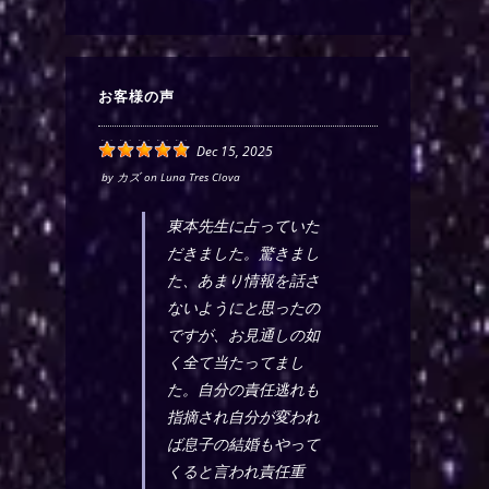
お客様の声
Dec 15, 2025
by
カズ
on
Luna Tres Clova
東本先生に占っていた
だきました。驚きまし
た、あまり情報を話さ
ないようにと思ったの
ですが、お見通しの如
く全て当たってまし
た。自分の責任逃れも
指摘され自分が変われ
ば息子の結婚もやって
くると言われ責任重