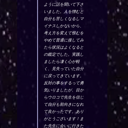
ように話を聞いて下さ
いました。人を憎むと
自分も苦しくなるしマ
イナスしかないから、
考え方を変えて恨むを
やめて普通に接してみ
たら状況はよくなると
の鑑定でした。実践し
ましたら凄く心が軽
く、見失っていた自分
に戻ってきています。
反対の事をするって勇
気いりましたが、目か
らウロコで先生を信じ
て自分も前向きになれ
て良かったです。あり
がとうございます！ま
た先生に会いに行きた