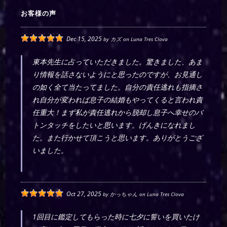
お客様の声
Dec 15, 2025
by
カズ
on
Luna Tres Clova
東本先生に占っていただきました。驚きました、あま
り情報を話さないようにと思ったのですが、お見通し
の如く全て当たってました。自分の責任逃れも指摘さ
れ自分が変われば息子の結婚もやってくると言われ責
任重大！まず私が責任逃れから脱却し息子へ幸せのバ
トンタッチをしたいと思います。げんきになれまし
た。また行かせて頂こうと思います。ありがとうござ
いました。
Oct 27, 2025
by
かっちゃん
on
Luna Tres Clova
1回目に鑑定してもらった時に七夕に誓いを買いたけ