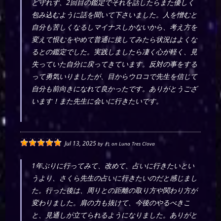
ど守れず、2回目の鑑定でそれを話したらまた優しく
包み込むように話を聞いて下さいました。人を憎むと
自分も苦しくなるしマイナスしかないから、考え方を
変えて恨むをやめて普通に接してみたら状況はよくな
るとの鑑定でした。実践しましたら凄く心が軽く、見
失っていた自分に戻ってきています。反対の事をする
って勇気いりましたが、目からウロコで先生を信じて
自分も前向きになれて良かったです。ありがとうござ
います！また先生に会いに行きたいです。
Jul 13, 2025
by
れ
on
Luna Tres Clova
1年ぶりに行ってみて、改めて、占いに行きたいとい
うより、さくら先生の占いに行きたいのだと感じまし
た。行った後は、周りとの距離の取り方や関わり方が
変わりました。肩の力も抜けて、今後のやるべきこ
と、見通しが立てられるようになりました。ありがと