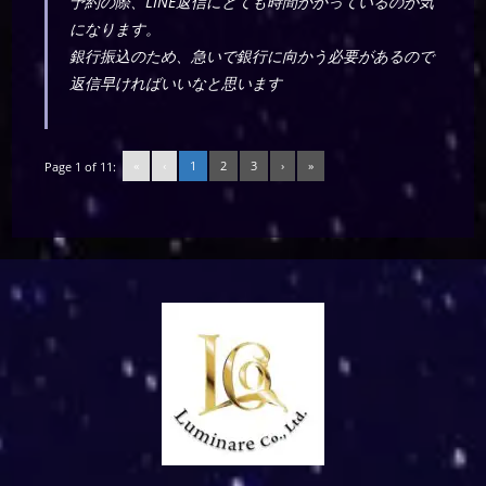
予約の際、LINE返信にとても時間かかっているのが気
になります。
銀行振込のため、急いで銀行に向かう必要があるので
返信早ければいいなと思います
«
‹
1
2
3
›
»
Page 1 of 11: