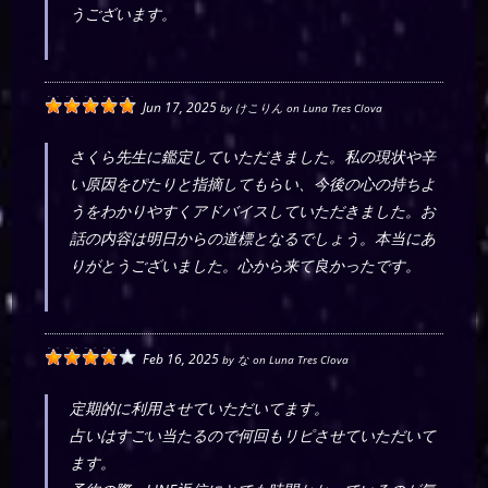
うございます。
Jun 17, 2025
by
けこりん
on
Luna Tres Clova
さくら先生に鑑定していただきました。私の現状や辛
い原因をぴたりと指摘してもらい、今後の心の持ちよ
うをわかりやすくアドバイスしていただきました。お
話の内容は明日からの道標となるでしょう。本当にあ
りがとうございました。心から来て良かったです。
Feb 16, 2025
by
な
on
Luna Tres Clova
定期的に利用させていただいてます。
占いはすごい当たるので何回もリピさせていただいて
ます。