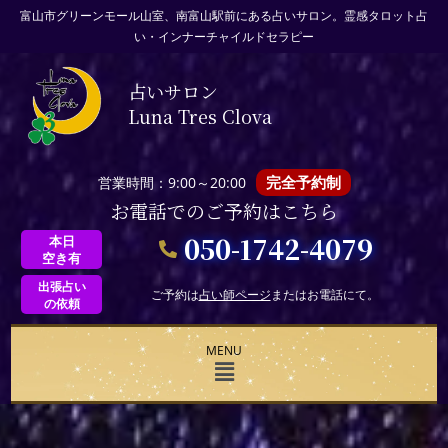
富山市グリーンモール山室、南富山駅前にある占いサロン。霊感タロット占
い・インナーチャイルドセラピー
占いサロン
Luna Tres Clova
完全予約制
営業時間：9:00～20:00
お電話でのご予約はこちら
050-1742-4079
本日
空き有
出張占い
ご予約は
占い師ページ
またはお電話にて。
の依頼
MENU