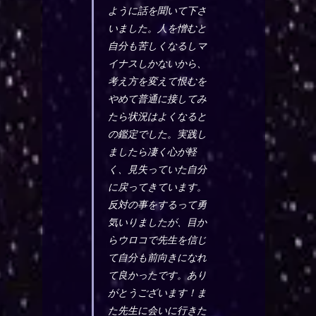
ように話を聞いて下さ
いました。人を憎むと
自分も苦しくなるしマ
イナスしかないから、
考え方を変えて恨むを
やめて普通に接してみ
たら状況はよくなると
の鑑定でした。実践し
ましたら凄く心が軽
く、見失っていた自分
に戻ってきています。
反対の事をするって勇
気いりましたが、目か
らウロコで先生を信じ
て自分も前向きになれ
て良かったです。あり
がとうございます！ま
た先生に会いに行きた