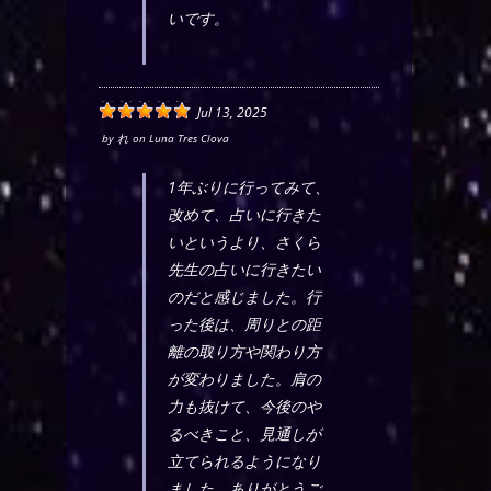
いです。
Jul 13, 2025
by
れ
on
Luna Tres Clova
1年ぶりに行ってみて、
改めて、占いに行きた
いというより、さくら
先生の占いに行きたい
のだと感じました。行
った後は、周りとの距
離の取り方や関わり方
が変わりました。肩の
力も抜けて、今後のや
るべきこと、見通しが
立てられるようになり
ました。ありがとうご