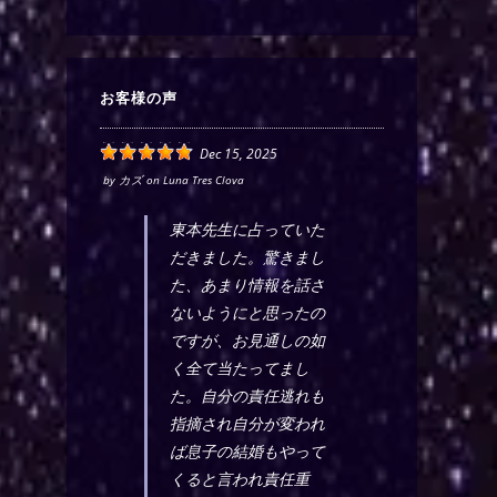
お客様の声
Dec 15, 2025
by
カズ
on
Luna Tres Clova
東本先生に占っていた
だきました。驚きまし
た、あまり情報を話さ
ないようにと思ったの
ですが、お見通しの如
く全て当たってまし
た。自分の責任逃れも
指摘され自分が変われ
ば息子の結婚もやって
くると言われ責任重