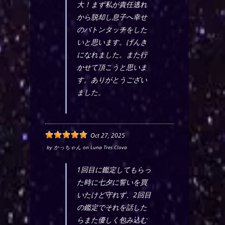
大！まず私が責任逃れ
から脱却し息子へ幸せ
のバトンタッチをした
いと思います。げんき
になれました。また行
かせて頂こうと思いま
す。ありがとうござい
ました。
Oct 27, 2025
by
かっちゃん
on
Luna Tres Clova
1回目に鑑定してもらっ
た時に七夕に誓いを買
いたけど守れず、2回目
の鑑定でそれを話した
らまた優しく包み込む