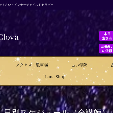
ット占い・インナーチャイルドセラピー
Clova
本日
空き有
出張占
の依頼
アクセス・駐車場
占い学院
Luna Shop
日別スケジュール（全講師）