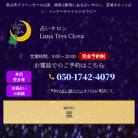
富山市グリーンモール山室、南富山駅前にある占いサロン。霊感タロット占
い・インナーチャイルドセラピー
占いサロン
Luna Tres Clova
完全予約制
営業時間：9:00～20:00
お電話でのご予約はこちら
050-1742-4079
本日
空き有
出張占い
ご予約は
占い師ページ
またはお電話にて。
の依頼
MENU