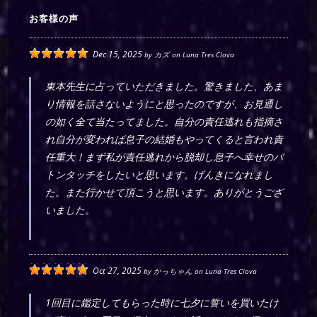
お客様の声
Dec 15, 2025
by
カズ
on
Luna Tres Clova
東本先生に占っていただきました。驚きました、あま
り情報を話さないようにと思ったのですが、お見通し
の如く全て当たってました。自分の責任逃れも指摘さ
れ自分が変われば息子の結婚もやってくると言われ責
任重大！まず私が責任逃れから脱却し息子へ幸せのバ
トンタッチをしたいと思います。げんきになれまし
た。また行かせて頂こうと思います。ありがとうござ
いました。
Oct 27, 2025
by
かっちゃん
on
Luna Tres Clova
1回目に鑑定してもらった時に七夕に誓いを買いたけ