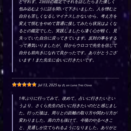
ど守れず、2回目の鑑定でそれを話したらまた優しく
包み込むように話を聞いて下さいました。人を憎むと
自分も苦しくなるしマイナスしかないから、考え方を
変えて恨むをやめて普通に接してみたら状況はよくな
るとの鑑定でした。実践しましたら凄く心が軽く、見
失っていた自分に戻ってきています。反対の事をする
って勇気いりましたが、目からウロコで先生を信じて
自分も前向きになれて良かったです。ありがとうござ
います！また先生に会いに行きたいです。
Jul 13, 2025
by
れ
on
Luna Tres Clova
1年ぶりに行ってみて、改めて、占いに行きたいとい
うより、さくら先生の占いに行きたいのだと感じまし
た。行った後は、周りとの距離の取り方や関わり方が
変わりました。肩の力も抜けて、今後のやるべきこ
と、見通しが立てられるようになりました。ありがと