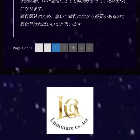
予約の際、LINE返信にとても時間かかっているのが気
になります。
銀行振込のため、急いで銀行に向かう必要があるので
返信早ければいいなと思います
«
‹
1
2
3
›
»
Page 1 of 11: