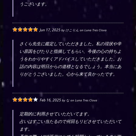
うございます。
Jun 17, 2025
by
けこりん
on
Luna Tres Clova
さくら先生に鑑定していただきました。私の現状や辛
い原因をぴたりと指摘してもらい、今後の心の持ちよ
うをわかりやすくアドバイスしていただきました。お
話の内容は明日からの道標となるでしょう。本当にあ
りがとうございました。心から来て良かったです。
Feb 16, 2025
by
な
on
Luna Tres Clova
定期的に利用させていただいてます。
占いはすごい当たるので何回もリピさせていただいて
ます。