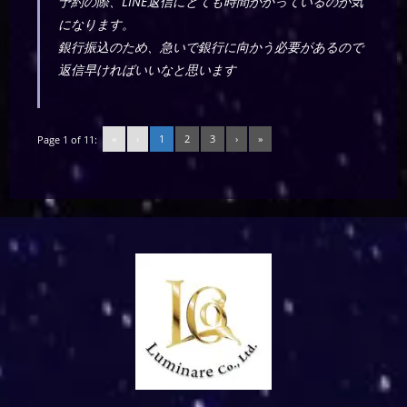
予約の際、LINE返信にとても時間かかっているのが気
になります。
銀行振込のため、急いで銀行に向かう必要があるので
返信早ければいいなと思います
«
‹
1
2
3
›
»
Page 1 of 11: