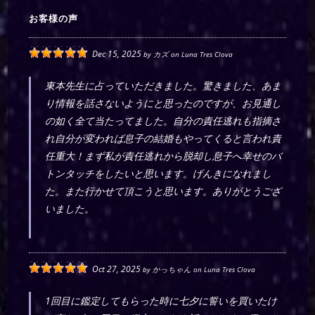
お客様の声
Dec 15, 2025
by
カズ
on
Luna Tres Clova
東本先生に占っていただきました。驚きました、あま
り情報を話さないようにと思ったのですが、お見通し
の如く全て当たってました。自分の責任逃れも指摘さ
れ自分が変われば息子の結婚もやってくると言われ責
任重大！まず私が責任逃れから脱却し息子へ幸せのバ
トンタッチをしたいと思います。げんきになれまし
た。また行かせて頂こうと思います。ありがとうござ
いました。
Oct 27, 2025
by
かっちゃん
on
Luna Tres Clova
1回目に鑑定してもらった時に七夕に誓いを買いたけ