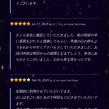
うございます。
Jun 17, 2025
by
けこりん
on
Luna Tres Clova
さくら先生に鑑定していただきました。私の現状や辛
い原因をぴたりと指摘してもらい、今後の心の持ちよ
うをわかりやすくアドバイスしていただきました。お
話の内容は明日からの道標となるでしょう。本当にあ
りがとうございました。心から来て良かったです。
Feb 16, 2025
by
な
on
Luna Tres Clova
定期的に利用させていただいてます。
占いはすごい当たるので何回もリピさせていただいて
ます。