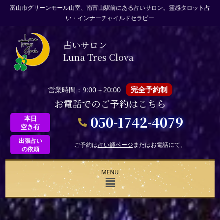
富山市グリーンモール山室、南富山駅前にある占いサロン。霊感タロット占
い・インナーチャイルドセラピー
占いサロン
Luna Tres Clova
完全予約制
営業時間：9:00～20:00
お電話でのご予約はこちら
050-1742-4079
本日
空き有
出張占い
ご予約は
占い師ページ
またはお電話にて。
の依頼
MENU