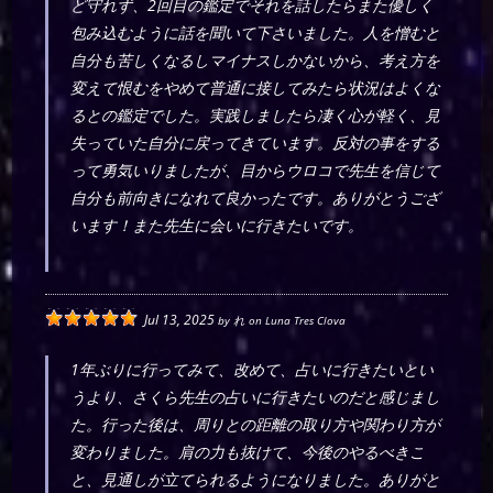
ど守れず、2回目の鑑定でそれを話したらまた優しく
包み込むように話を聞いて下さいました。人を憎むと
自分も苦しくなるしマイナスしかないから、考え方を
変えて恨むをやめて普通に接してみたら状況はよくな
るとの鑑定でした。実践しましたら凄く心が軽く、見
失っていた自分に戻ってきています。反対の事をする
って勇気いりましたが、目からウロコで先生を信じて
自分も前向きになれて良かったです。ありがとうござ
います！また先生に会いに行きたいです。
Jul 13, 2025
by
れ
on
Luna Tres Clova
1年ぶりに行ってみて、改めて、占いに行きたいとい
うより、さくら先生の占いに行きたいのだと感じまし
た。行った後は、周りとの距離の取り方や関わり方が
変わりました。肩の力も抜けて、今後のやるべきこ
と、見通しが立てられるようになりました。ありがと