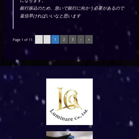
になります。
銀行振込のため、急いで銀行に向かう必要があるので
返信早ければいいなと思います
«
‹
1
2
3
›
»
Page 1 of 11: