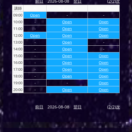
前日
2026-08-08
翌日
(2/2)次
講師
AI
海導マリア
SAKURA
09:00
Open
-
-
10:00
-
Open
Open
11:00
-
Open
Open
12:00
Open
Open
Open
13:00
-
Open
-
14:00
-
Open
-
15:00
-
Open
Open
16:00
-
Open
Open
17:00
-
Open
Open
18:00
-
Open
Open
19:00
-
-
Open
20:00
-
Open
Open
前日
2026-08-08
翌日
(2/2)次