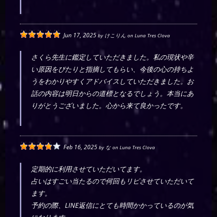
Jun 17, 2025
by
けこりん
on
Luna Tres Clova
さくら先生に鑑定していただきました。私の現状や辛
い原因をぴたりと指摘してもらい、今後の心の持ちよ
うをわかりやすくアドバイスしていただきました。お
話の内容は明日からの道標となるでしょう。本当にあ
りがとうございました。心から来て良かったです。
Feb 16, 2025
by
な
on
Luna Tres Clova
定期的に利用させていただいてます。
占いはすごい当たるので何回もリピさせていただいて
ます。
予約の際、LINE返信にとても時間かかっているのが気