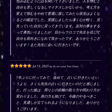
包み込むように話を聞いて下さいました。人を憎むと
自分も苦しくなるしマイナスしかないから、考え方を
変えて恨むをやめて普通に接してみたら状況はよくな
るとの鑑定でした。実践しましたら凄く心が軽く、見
失っていた自分に戻ってきています。反対の事をする
って勇気いりましたが、目からウロコで先生を信じて
自分も前向きになれて良かったです。ありがとうござ
います！また先生に会いに行きたいです。
Jul 13, 2025
by
れ
on
Luna Tres Clova
1年ぶりに行ってみて、改めて、占いに行きたいとい
うより、さくら先生の占いに行きたいのだと感じまし
た。行った後は、周りとの距離の取り方や関わり方が
変わりました。肩の力も抜けて、今後のやるべきこ
と、見通しが立てられるようになりました。ありがと
うございます。