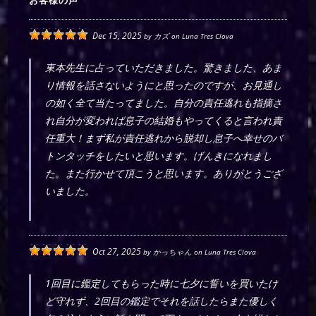
お客様の声
Dec 15, 2025
by
カズ
on
Luna Tres Clova
東本先生に占っていただきました。驚きました、あま
り情報を話さないようにと思ったのですが、お見通し
の如く全て当たってました。自分の責任逃れも指摘さ
れ自分が変われば息子の結婚もやってくると言われ責
任重大！まず私が責任逃れから脱却し息子へ幸せのバ
トンタッチをしたいと思います。げんきになれまし
た。また行かせて頂こうと思います。ありがとうござ
いました。
Oct 27, 2025
by
かっちゃん
on
Luna Tres Clova
1回目に鑑定してもらった時に七夕に誓いを買いたけ
ど守れず、2回目の鑑定でそれを話したらまた優しく