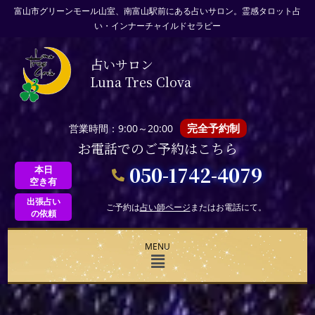
富山市グリーンモール山室、南富山駅前にある占いサロン。霊感タロット占
い・インナーチャイルドセラピー
占いサロン
Luna Tres Clova
完全予約制
営業時間：9:00～20:00
お電話でのご予約はこちら
050-1742-4079
本日
空き有
出張占い
ご予約は
占い師ページ
またはお電話にて。
の依頼
MENU