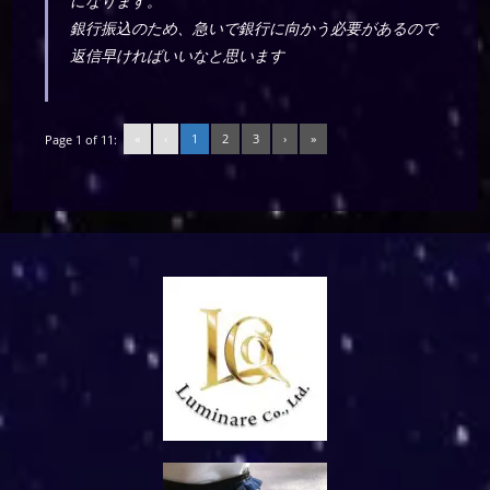
になります。
銀行振込のため、急いで銀行に向かう必要があるので
返信早ければいいなと思います
«
‹
1
2
3
›
»
Page 1 of 11: