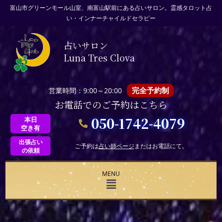
富山市グリーンモール山室、南富山駅前にある占いサロン。霊感タロット占
い・インナーチャイルドセラピー
占いサロン
Luna Tres Clova
完全予約制
営業時間：9:00～20:00
お電話でのご予約はこちら
050-1742-4079
本日
空き有
出張占い
ご予約は
占い師ページ
またはお電話にて。
の依頼
MENU