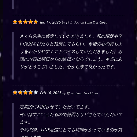
Jun 17, 2025
by
けこりん
on
Luna Tres Clova
さくら先生に鑑定していただきました。私の現状や辛
い原因をぴたりと指摘してもらい、今後の心の持ちよ
うをわかりやすくアドバイスしていただきました。お
話の内容は明日からの道標となるでしょう。本当にあ
りがとうございました。心から来て良かったです。
Feb 16, 2025
by
な
on
Luna Tres Clova
定期的に利用させていただいてます。
占いはすごい当たるので何回もリピさせていただいて
ます。
予約の際、LINE返信にとても時間かかっているのが気