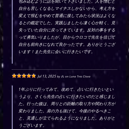
包み込むように話を聞いて下さいました。人を憎むと
自分も苦しくなるしマイナスしかないから、考え方を
変えて恨むをやめて普通に接してみたら状況はよくな
るとの鑑定でした。実践しましたら凄く心が軽く、見
失っていた自分に戻ってきています。反対の事をする
って勇気いりましたが、目からウロコで先生を信じて
自分も前向きになれて良かったです。ありがとうござ
います！また先生に会いに行きたいです。
Jul 13, 2025
by
れ
on
Luna Tres Clova
1年ぶりに行ってみて、改めて、占いに行きたいとい
うより、さくら先生の占いに行きたいのだと感じまし
た。行った後は、周りとの距離の取り方や関わり方が
変わりました。肩の力も抜けて、今後のやるべきこ
と、見通しが立てられるようになりました。ありがと
うございます。