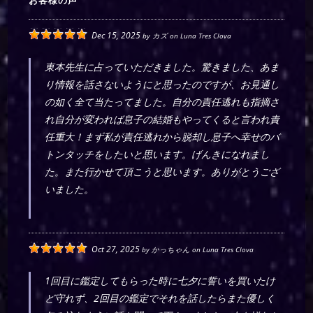
お客様の声
Dec 15, 2025
by
カズ
on
Luna Tres Clova
東本先生に占っていただきました。驚きました、あま
り情報を話さないようにと思ったのですが、お見通し
の如く全て当たってました。自分の責任逃れも指摘さ
れ自分が変われば息子の結婚もやってくると言われ責
任重大！まず私が責任逃れから脱却し息子へ幸せのバ
トンタッチをしたいと思います。げんきになれまし
た。また行かせて頂こうと思います。ありがとうござ
いました。
Oct 27, 2025
by
かっちゃん
on
Luna Tres Clova
1回目に鑑定してもらった時に七夕に誓いを買いたけ
ど守れず、2回目の鑑定でそれを話したらまた優しく