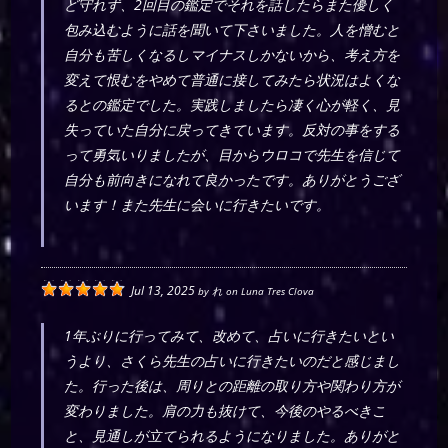
ど守れず、2回目の鑑定でそれを話したらまた優しく
包み込むように話を聞いて下さいました。人を憎むと
自分も苦しくなるしマイナスしかないから、考え方を
変えて恨むをやめて普通に接してみたら状況はよくな
るとの鑑定でした。実践しましたら凄く心が軽く、見
失っていた自分に戻ってきています。反対の事をする
って勇気いりましたが、目からウロコで先生を信じて
自分も前向きになれて良かったです。ありがとうござ
います！また先生に会いに行きたいです。
Jul 13, 2025
by
れ
on
Luna Tres Clova
1年ぶりに行ってみて、改めて、占いに行きたいとい
うより、さくら先生の占いに行きたいのだと感じまし
た。行った後は、周りとの距離の取り方や関わり方が
変わりました。肩の力も抜けて、今後のやるべきこ
と、見通しが立てられるようになりました。ありがと