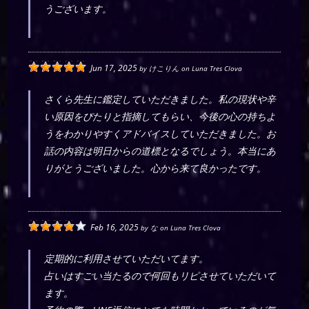
うございます。
Jun 17, 2025
by
けこりん
on
Luna Tres Clova
さくら先生に鑑定していただきました。私の現状や辛
い原因をぴたりと指摘してもらい、今後の心の持ちよ
うをわかりやすくアドバイスしていただきました。お
話の内容は明日からの道標となるでしょう。本当にあ
りがとうございました。心から来て良かったです。
Feb 16, 2025
by
な
on
Luna Tres Clova
定期的に利用させていただいてます。
占いはすごい当たるので何回もリピさせていただいて
ます。