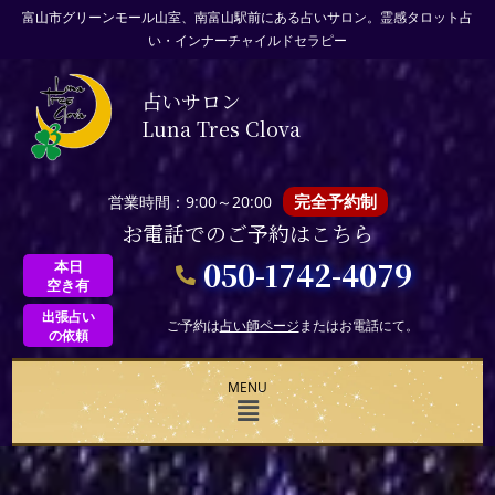
富山市グリーンモール山室、南富山駅前にある占いサロン。霊感タロット占
い・インナーチャイルドセラピー
占いサロン
Luna Tres Clova
完全予約制
営業時間：9:00～20:00
お電話でのご予約はこちら
050-1742-4079
本日
空き有
出張占い
ご予約は
占い師ページ
またはお電話にて。
の依頼
MENU