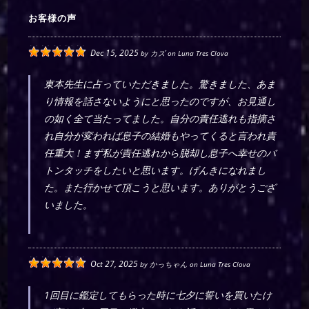
お客様の声
Dec 15, 2025
by
カズ
on
Luna Tres Clova
東本先生に占っていただきました。驚きました、あま
り情報を話さないようにと思ったのですが、お見通し
の如く全て当たってました。自分の責任逃れも指摘さ
れ自分が変われば息子の結婚もやってくると言われ責
任重大！まず私が責任逃れから脱却し息子へ幸せのバ
トンタッチをしたいと思います。げんきになれまし
た。また行かせて頂こうと思います。ありがとうござ
いました。
Oct 27, 2025
by
かっちゃん
on
Luna Tres Clova
1回目に鑑定してもらった時に七夕に誓いを買いたけ