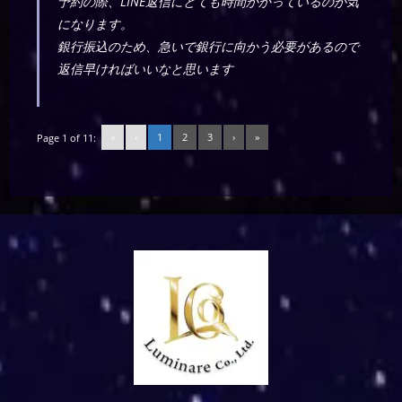
予約の際、LINE返信にとても時間かかっているのが気
になります。
銀行振込のため、急いで銀行に向かう必要があるので
返信早ければいいなと思います
«
‹
1
2
3
›
»
Page 1 of 11: