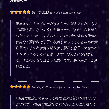
お客様の声
Dec 15, 2025
by
カズ
on
Luna Tres Clova
東本先生に占っていただきました。驚きました、あま
り情報を話さないようにと思ったのですが、お見通し
の如く全て当たってました。自分の責任逃れも指摘さ
れ自分が変われば息子の結婚もやってくると言われ責
任重大！まず私が責任逃れから脱却し息子へ幸せのバ
トンタッチをしたいと思います。げんきになれまし
た。また行かせて頂こうと思います。ありがとうござ
いました。
Oct 27, 2025
by
かっちゃん
on
Luna Tres Clova
1回目に鑑定してもらった時に七夕に誓いを買いたけ
ど守れず、2回目の鑑定でそれを話したらまた優しく