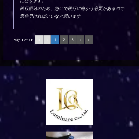
になります。
銀行振込のため、急いで銀行に向かう必要があるので
返信早ければいいなと思います
«
‹
1
2
3
›
»
Page 1 of 11: