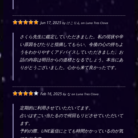
Jun 17, 2025
by
けこりん
on
Luna Tres Clova
さくら先生に鑑定していただきました。私の現状や辛
い原因をぴたりと指摘してもらい、今後の心の持ちよ
うをわかりやすくアドバイスしていただきました。お
話の内容は明日からの道標となるでしょう。本当にあ
りがとうございました。心から来て良かったです。
Feb 16, 2025
by
な
on
Luna Tres Clova
定期的に利用させていただいてます。
占いはすごい当たるので何回もリピさせていただいて
ます。
予約の際、LINE返信にとても時間かかっているのが気