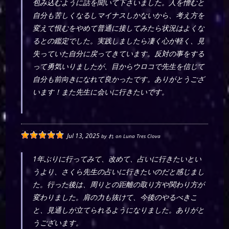
包み込むように話を聞いて下さいました。人を憎むと
自分も苦しくなるしマイナスしかないから、考え方を
変えて恨むをやめて普通に接してみたら状況はよくな
るとの鑑定でした。実践しましたら凄く心が軽く、見
失っていた自分に戻ってきています。反対の事をする
って勇気いりましたが、目からウロコで先生を信じて
自分も前向きになれて良かったです。ありがとうござ
います！また先生に会いに行きたいです。
Jul 13, 2025
by
れ
on
Luna Tres Clova
1年ぶりに行ってみて、改めて、占いに行きたいとい
うより、さくら先生の占いに行きたいのだと感じまし
た。行った後は、周りとの距離の取り方や関わり方が
変わりました。肩の力も抜けて、今後のやるべきこ
と、見通しが立てられるようになりました。ありがと
うございます。