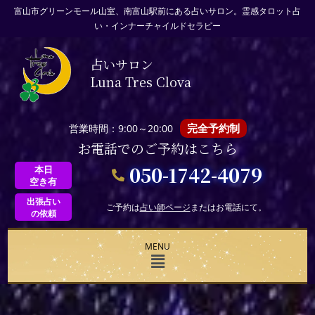
富山市グリーンモール山室、南富山駅前にある占いサロン。霊感タロット占
い・インナーチャイルドセラピー
占いサロン
Luna Tres Clova
完全予約制
営業時間：9:00～20:00
お電話でのご予約はこちら
050-1742-4079
本日
空き有
出張占い
ご予約は
占い師ページ
またはお電話にて。
の依頼
MENU