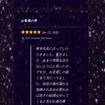
お客様の声
Dec 15, 2025
by
カズ
on
Luna Tres Clova
東本先生に占っていた
だきました。驚きまし
た、あまり情報を話さ
ないようにと思ったの
ですが、お見通しの如
く全て当たってまし
た。自分の責任逃れも
指摘され自分が変われ
ば息子の結婚もやって
くると言われ責任重