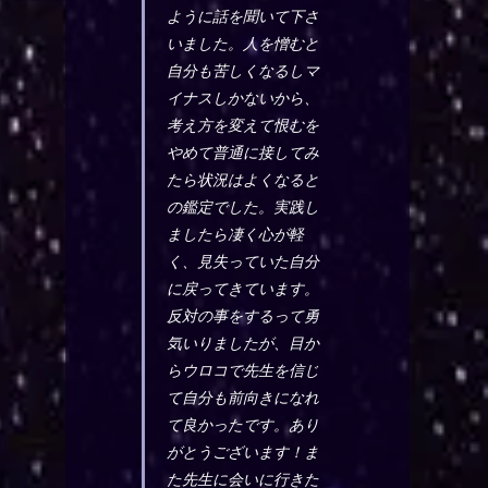
ように話を聞いて下さ
いました。人を憎むと
自分も苦しくなるしマ
イナスしかないから、
考え方を変えて恨むを
やめて普通に接してみ
たら状況はよくなると
の鑑定でした。実践し
ましたら凄く心が軽
く、見失っていた自分
に戻ってきています。
反対の事をするって勇
気いりましたが、目か
らウロコで先生を信じ
て自分も前向きになれ
て良かったです。あり
がとうございます！ま
た先生に会いに行きた