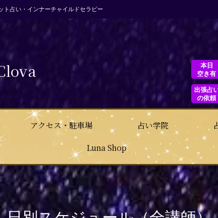
ット占い・インナーチャイルドセラピー
Clova
本日
空き有
出張占
の依頼
アクセス・駐車場
占い学院
Luna Shop
日別スケジュール（全講師）