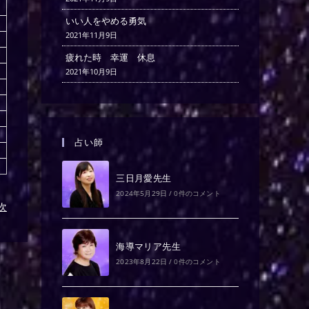
いい人をやめる勇気
2021年11月9日
疲れた時 幸運 休息
2021年10月9日
占い師
三日月愛先生
2024年5月29日
/
0件のコメント
)次
海導マリア先生
2023年8月22日
/
0件のコメント