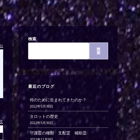
検索
今日
検
索
最近のブログ
何のために生まれてきたのか？
2022年5月30日
タロットの歴史
)次
2022年5月30日
守護霊の種類 支配霊 補助霊
2021年11月9日