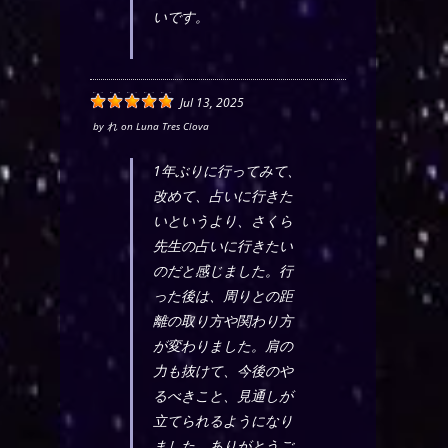
いです。
Jul 13, 2025
by
れ
on
Luna Tres Clova
1年ぶりに行ってみて、
改めて、占いに行きた
いというより、さくら
先生の占いに行きたい
のだと感じました。行
った後は、周りとの距
離の取り方や関わり方
が変わりました。肩の
力も抜けて、今後のや
るべきこと、見通しが
立てられるようになり
ました。ありがとうご