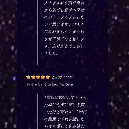
大！まず私が責任逃れ
から脱却し息子へ幸せ
のバトンタッチをした
いと思います。げんき
になれました。また行
かせて頂こうと思いま
す。ありがとうござい
ました。
Oct 27, 2025
by
かっちゃん
on
Luna Tres Clova
1回目に鑑定してもらっ
た時に七夕に誓いを買
いたけど守れず、2回目
の鑑定でそれを話した
らまた優しく包み込む