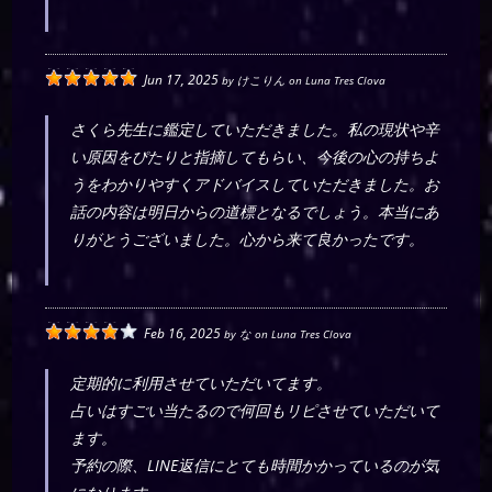
Jun 17, 2025
by
けこりん
on
Luna Tres Clova
さくら先生に鑑定していただきました。私の現状や辛
い原因をぴたりと指摘してもらい、今後の心の持ちよ
うをわかりやすくアドバイスしていただきました。お
話の内容は明日からの道標となるでしょう。本当にあ
りがとうございました。心から来て良かったです。
Feb 16, 2025
by
な
on
Luna Tres Clova
定期的に利用させていただいてます。
占いはすごい当たるので何回もリピさせていただいて
ます。
予約の際、LINE返信にとても時間かかっているのが気