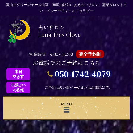
富山市グリーンモール山室、南富山駅前にある占いサロン。霊感タロット占
い・インナーチャイルドセラピー
占いサロン
Luna Tres Clova
完全予約制
営業時間：9:00～20:00
お電話でのご予約はこちら
050-1742-4079
本日
空き有
出張占い
ご予約は
占い師ページ
またはお電話にて。
の依頼
MENU