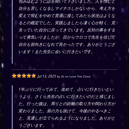
包み込むように話を聞いて下さいました。人を憎むと
自分も苦しくなるしマイナスしかないから、考え方を
変えて恨むをやめて普通に接してみたら状況はよくな
るとの鑑定でした。実践しましたら凄く心が軽く、見
失っていた自分に戻ってきています。反対の事をする
って勇気いりましたが、目からウロコで先生を信じて
自分も前向きになれて良かったです。ありがとうござ
います！また先生に会いに行きたいです。
Jul 13, 2025
by
れ
on
Luna Tres Clova
1年ぶりに行ってみて、改めて、占いに行きたいとい
うより、さくら先生の占いに行きたいのだと感じまし
た。行った後は、周りとの距離の取り方や関わり方が
変わりました。肩の力も抜けて、今後のやるべきこ
と、見通しが立てられるようになりました。ありがと
うございます。