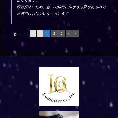
になります。
銀行振込のため、急いで銀行に向かう必要があるので
返信早ければいいなと思います
«
‹
1
2
3
›
»
Page 1 of 11: