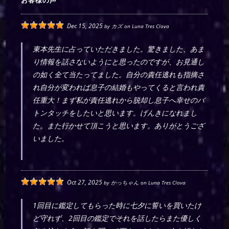
お客様の声
Dec 15, 2025
by
カズ
on
Luna Tres Clova
東本先生に占っていただきました。驚きました、あま
り情報を話さないようにと思ったのですが、お見通し
の如く全て当たってました。自分の責任逃れも指摘さ
れ自分が変われば息子の結婚もやってくると言われ責
任重大！まず私が責任逃れから脱却し息子へ幸せのバ
トンタッチをしたいと思います。げんきになれまし
た。また行かせて頂こうと思います。ありがとうござ
いました。
Oct 27, 2025
by
かっちゃん
on
Luna Tres Clova
1回目に鑑定してもらった時に七夕に誓いを買いたけ
ど守れず、2回目の鑑定でそれを話したらまた優しく