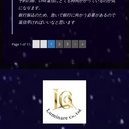
予約の際、LINE返信にとても時間かかっているのが気
になります。
銀行振込のため、急いで銀行に向かう必要があるので
返信早ければいいなと思います
«
‹
1
2
3
›
»
Page 1 of 11: