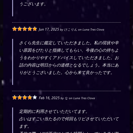
うございます。
Jun 17, 2025
by
けこりん
on
Luna Tres Clova
さくら先生に鑑定していただきました。私の現状や辛
い原因をぴたりと指摘してもらい、今後の心の持ちよ
うをわかりやすくアドバイスしていただきました。お
話の内容は明日からの道標となるでしょう。本当にあ
りがとうございました。心から来て良かったです。
Feb 16, 2025
by
な
on
Luna Tres Clova
定期的に利用させていただいてます。
占いはすごい当たるので何回もリピさせていただいて
ます。