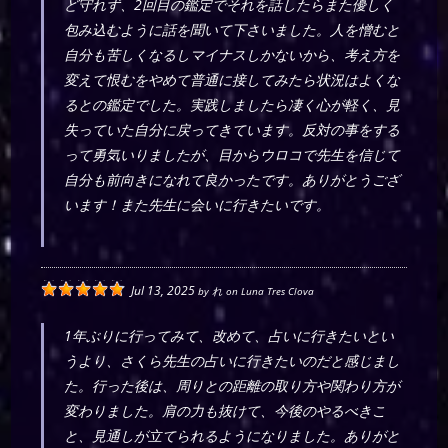
ど守れず、2回目の鑑定でそれを話したらまた優しく
包み込むように話を聞いて下さいました。人を憎むと
自分も苦しくなるしマイナスしかないから、考え方を
変えて恨むをやめて普通に接してみたら状況はよくな
るとの鑑定でした。実践しましたら凄く心が軽く、見
失っていた自分に戻ってきています。反対の事をする
って勇気いりましたが、目からウロコで先生を信じて
自分も前向きになれて良かったです。ありがとうござ
います！また先生に会いに行きたいです。
Jul 13, 2025
by
れ
on
Luna Tres Clova
1年ぶりに行ってみて、改めて、占いに行きたいとい
うより、さくら先生の占いに行きたいのだと感じまし
た。行った後は、周りとの距離の取り方や関わり方が
変わりました。肩の力も抜けて、今後のやるべきこ
と、見通しが立てられるようになりました。ありがと