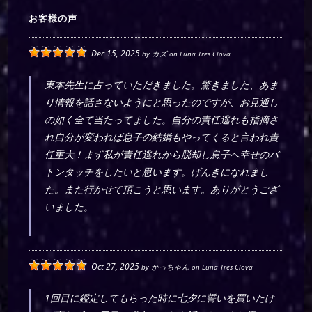
お客様の声
Dec 15, 2025
by
カズ
on
Luna Tres Clova
東本先生に占っていただきました。驚きました、あま
り情報を話さないようにと思ったのですが、お見通し
の如く全て当たってました。自分の責任逃れも指摘さ
れ自分が変われば息子の結婚もやってくると言われ責
任重大！まず私が責任逃れから脱却し息子へ幸せのバ
トンタッチをしたいと思います。げんきになれまし
た。また行かせて頂こうと思います。ありがとうござ
いました。
Oct 27, 2025
by
かっちゃん
on
Luna Tres Clova
1回目に鑑定してもらった時に七夕に誓いを買いたけ