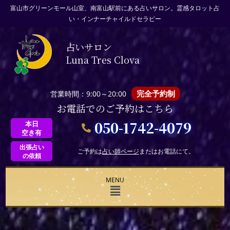
富山市グリーンモール山室、南富山駅前にある占いサロン。霊感タロット占
い・インナーチャイルドセラピー
占いサロン
Luna Tres Clova
完全予約制
営業時間：9:00～20:00
お電話でのご予約はこちら
050-1742-4079
本日
空き有
出張占い
ご予約は
占い師ページ
またはお電話にて。
の依頼
MENU