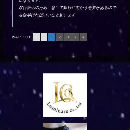
になります。
銀行振込のため、急いで銀行に向かう必要があるので
返信早ければいいなと思います
«
‹
1
2
3
›
»
Page 1 of 11: