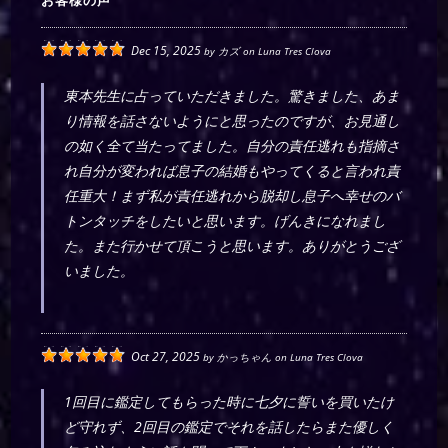
お客様の声
Dec 15, 2025
by
カズ
on
Luna Tres Clova
東本先生に占っていただきました。驚きました、あま
り情報を話さないようにと思ったのですが、お見通し
の如く全て当たってました。自分の責任逃れも指摘さ
れ自分が変われば息子の結婚もやってくると言われ責
任重大！まず私が責任逃れから脱却し息子へ幸せのバ
トンタッチをしたいと思います。げんきになれまし
た。また行かせて頂こうと思います。ありがとうござ
いました。
Oct 27, 2025
by
かっちゃん
on
Luna Tres Clova
1回目に鑑定してもらった時に七夕に誓いを買いたけ
ど守れず、2回目の鑑定でそれを話したらまた優しく