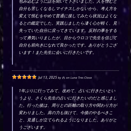
包み込むように話を聞いて下さいました。人を憎むと
自分も苦しくなるしマイナスしかないから、考え方を
変えて恨むをやめて普通に接してみたら状況はよくな
るとの鑑定でした。実践しましたら凄く心が軽く、見
失っていた自分に戻ってきています。反対の事をする
って勇気いりましたが、目からウロコで先生を信じて
自分も前向きになれて良かったです。ありがとうござ
います！また先生に会いに行きたいです。
Jul 13, 2025
by
れ
on
Luna Tres Clova
1年ぶりに行ってみて、改めて、占いに行きたいとい
うより、さくら先生の占いに行きたいのだと感じまし
た。行った後は、周りとの距離の取り方や関わり方が
変わりました。肩の力も抜けて、今後のやるべきこ
と、見通しが立てられるようになりました。ありがと
うございます。