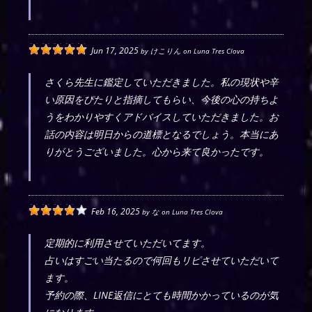
Jun 17, 2025
by
けこりん
on
Luna Tres Clova
さくら先生に鑑定していただきました。私の現状や辛
い原因をぴたりと指摘してもらい、今後の心の持ちよ
うをわかりやすくアドバイスしていただきました。お
話の内容は明日からの道標となるでしょう。本当にあ
りがとうございました。心から来て良かったです。
Feb 16, 2025
by
な
on
Luna Tres Clova
定期的に利用させていただいてます。
占いはすごい当たるので何回もリピさせていただいて
ます。
予約の際、LINE返信にとても時間かかっているのが気