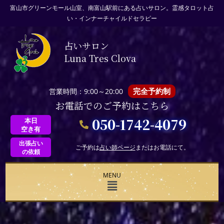
富山市グリーンモール山室、南富山駅前にある占いサロン。霊感タロット占
い・インナーチャイルドセラピー
占いサロン
Luna Tres Clova
完全予約制
営業時間：9:00～20:00
お電話でのご予約はこちら
050-1742-4079
本日
空き有
出張占い
ご予約は
占い師ページ
またはお電話にて。
の依頼
MENU