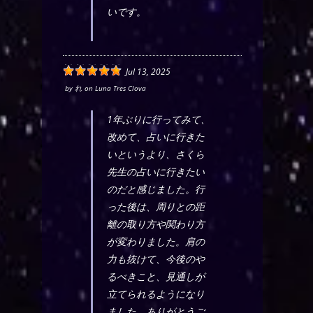
いです。
Jul 13, 2025
by
れ
on
Luna Tres Clova
1年ぶりに行ってみて、
改めて、占いに行きた
いというより、さくら
先生の占いに行きたい
のだと感じました。行
った後は、周りとの距
離の取り方や関わり方
が変わりました。肩の
力も抜けて、今後のや
るべきこと、見通しが
立てられるようになり
ました。ありがとうご