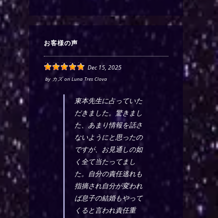
お客様の声
Dec 15, 2025
by
カズ
on
Luna Tres Clova
東本先生に占っていた
だきました。驚きまし
た、あまり情報を話さ
ないようにと思ったの
ですが、お見通しの如
く全て当たってまし
た。自分の責任逃れも
指摘され自分が変われ
ば息子の結婚もやって
くると言われ責任重