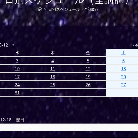
>
日別スケジュール（全講師）
5-12
»
» 
水
木
金
土
3
4
5
6
10
11
12
13
17
18
19
20
24
25
26
27
31
12-18
翌日
東本 裕美
-