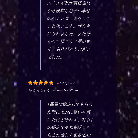
大！まず私が責任逃れ
から脱却し息子へ幸せ
のバトンタッチをした
いと思います。げんき
になれました。また行
かせて頂こうと思いま
す。ありがとうござい
ました。
Oct 27, 2025
by
かっちゃん
on
Luna Tres Clova
1回目に鑑定してもらっ
た時に七夕に誓いを買
いたけど守れず、2回目
の鑑定でそれを話した
らまた優しく包み込む