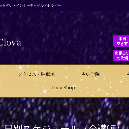
ット占い・インナーチャイルドセラピー
Clova
本日
空き有
出張占
の依頼
アクセス・駐車場
占い学院
Luna Shop
日別スケジュール（全講師）