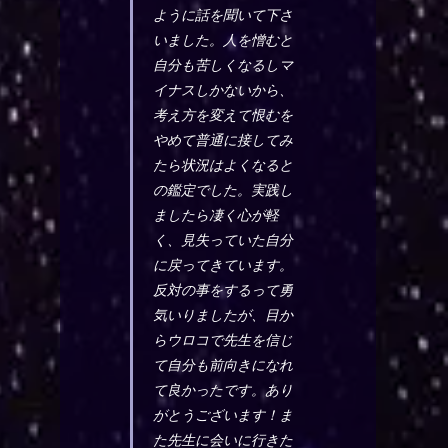
ように話を聞いて下さ
いました。人を憎むと
自分も苦しくなるしマ
イナスしかないから、
考え方を変えて恨むを
やめて普通に接してみ
たら状況はよくなると
の鑑定でした。実践し
ましたら凄く心が軽
く、見失っていた自分
に戻ってきています。
反対の事をするって勇
気いりましたが、目か
らウロコで先生を信じ
て自分も前向きになれ
て良かったです。あり
がとうございます！ま
た先生に会いに行きた