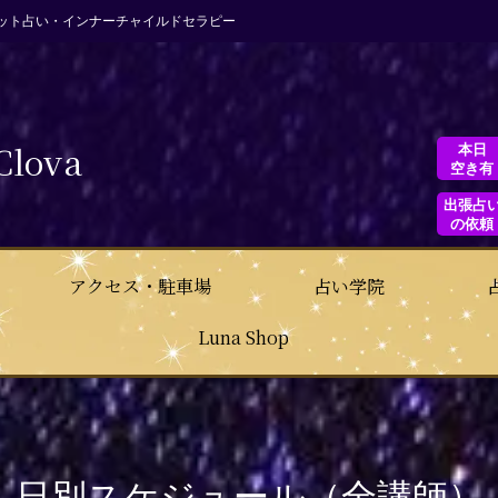
ット占い・インナーチャイルドセラピー
Clova
本日
空き有
出張占
の依頼
アクセス・駐車場
占い学院
Luna Shop
日別スケジュール（全講師）