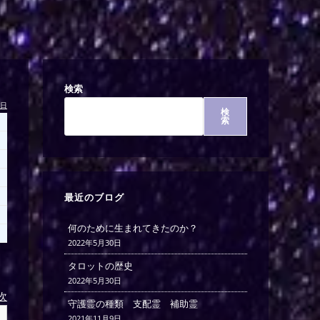
検索
今日
検
索
最近のブログ
何のために生まれてきたのか？
2022年5月30日
タロットの歴史
2022年5月30日
)次
守護霊の種類 支配霊 補助霊
2021年11月9日