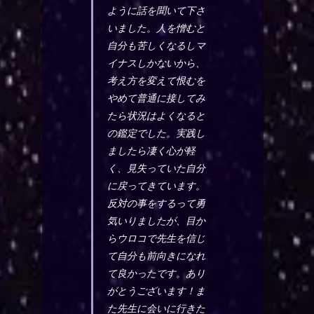
ように話を聞いて下さ
いました。人を憎むと
自分も苦しくなるしマ
イナスしかないから、
考え方を変えて恨むを
やめて普通に接してみ
たら状況はよくなると
の鑑定でした。実践し
ましたら凄く心が軽
く、見失っていた自分
に戻ってきています。
反対の事をするって勇
気いりましたが、目か
らウロコで先生を信じ
て自分も前向きになれ
て良かったです。あり
がとうございます！ま
た先生に会いに行きた