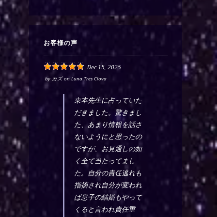
お客様の声
Dec 15, 2025
by
カズ
on
Luna Tres Clova
東本先生に占っていた
だきました。驚きまし
た、あまり情報を話さ
ないようにと思ったの
ですが、お見通しの如
く全て当たってまし
た。自分の責任逃れも
指摘され自分が変われ
ば息子の結婚もやって
くると言われ責任重