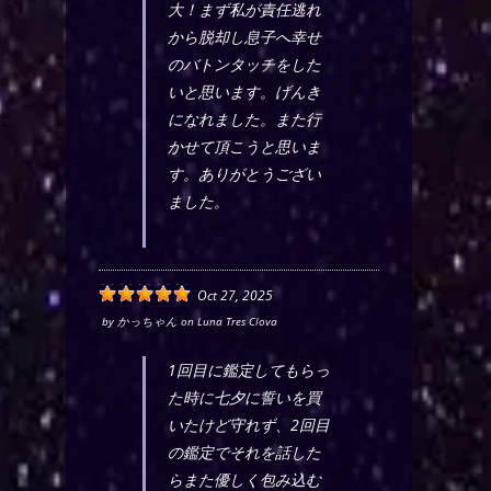
大！まず私が責任逃れ
から脱却し息子へ幸せ
のバトンタッチをした
いと思います。げんき
になれました。また行
かせて頂こうと思いま
す。ありがとうござい
ました。
Oct 27, 2025
by
かっちゃん
on
Luna Tres Clova
1回目に鑑定してもらっ
た時に七夕に誓いを買
いたけど守れず、2回目
の鑑定でそれを話した
らまた優しく包み込む