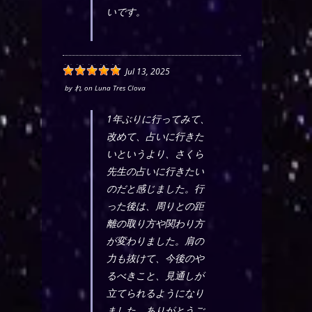
いです。
Jul 13, 2025
by
れ
on
Luna Tres Clova
1年ぶりに行ってみて、
改めて、占いに行きた
いというより、さくら
先生の占いに行きたい
のだと感じました。行
った後は、周りとの距
離の取り方や関わり方
が変わりました。肩の
力も抜けて、今後のや
るべきこと、見通しが
立てられるようになり
ました。ありがとうご