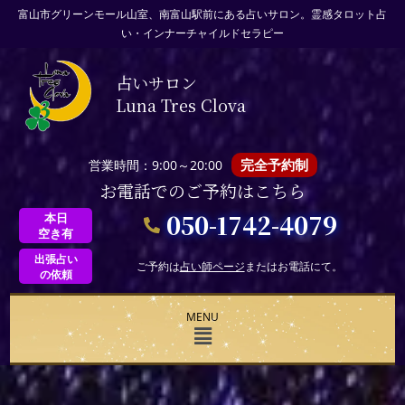
富山市グリーンモール山室、南富山駅前にある占いサロン。霊感タロット占
い・インナーチャイルドセラピー
占いサロン
Luna Tres Clova
完全予約制
営業時間：9:00～20:00
お電話でのご予約はこちら
050-1742-4079
本日
空き有
出張占い
ご予約は
占い師ページ
またはお電話にて。
の依頼
MENU