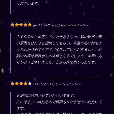
うございます。
Jun 17, 2025
by
けこりん
on
Luna Tres Clova
さくら先生に鑑定していただきました。私の現状や辛
い原因をぴたりと指摘してもらい、今後の心の持ちよ
うをわかりやすくアドバイスしていただきました。お
話の内容は明日からの道標となるでしょう。本当にあ
りがとうございました。心から来て良かったです。
Feb 16, 2025
by
な
on
Luna Tres Clova
定期的に利用させていただいてます。
占いはすごい当たるので何回もリピさせていただいて
ます。