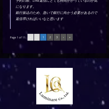
予約の際、LINE返信にとても時間かかっているのが気
になります。
銀行振込のため、急いで銀行に向かう必要があるので
返信早ければいいなと思います
«
‹
1
2
3
›
»
Page 1 of 11: