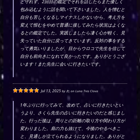
ど守れず、2回目の鑑定でそれを話したらまた優しく
包み込むように話を聞いて下さいました。人を憎むと
自分も苦しくなるしマイナスしかないから、考え方を
変えて恨むをやめて普通に接してみたら状況はよくな
るとの鑑定でした。実践しましたら凄く心が軽く、見
失っていた自分に戻ってきています。反対の事をする
って勇気いりましたが、目からウロコで先生を信じて
自分も前向きになれて良かったです。ありがとうござ
います！また先生に会いに行きたいです。
Jul 13, 2025
by
れ
on
Luna Tres Clova
1年ぶりに行ってみて、改めて、占いに行きたいとい
うより、さくら先生の占いに行きたいのだと感じまし
た。行った後は、周りとの距離の取り方や関わり方が
変わりました。肩の力も抜けて、今後のやるべきこ
と、見通しが立てられるようになりました。ありがと