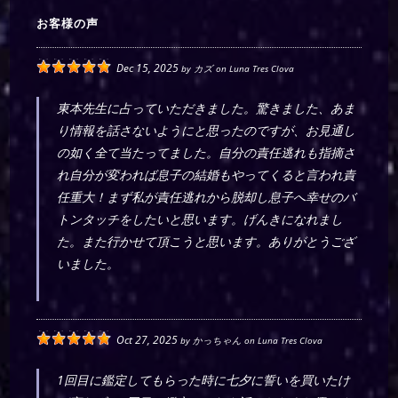
お客様の声
Dec 15, 2025
by
カズ
on
Luna Tres Clova
東本先生に占っていただきました。驚きました、あま
り情報を話さないようにと思ったのですが、お見通し
の如く全て当たってました。自分の責任逃れも指摘さ
れ自分が変われば息子の結婚もやってくると言われ責
任重大！まず私が責任逃れから脱却し息子へ幸せのバ
トンタッチをしたいと思います。げんきになれまし
た。また行かせて頂こうと思います。ありがとうござ
いました。
Oct 27, 2025
by
かっちゃん
on
Luna Tres Clova
1回目に鑑定してもらった時に七夕に誓いを買いたけ