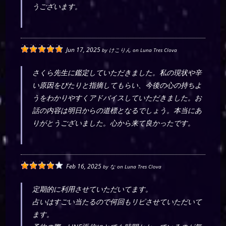
うございます。
Jun 17, 2025
by
けこりん
on
Luna Tres Clova
さくら先生に鑑定していただきました。私の現状や辛
い原因をぴたりと指摘してもらい、今後の心の持ちよ
うをわかりやすくアドバイスしていただきました。お
話の内容は明日からの道標となるでしょう。本当にあ
りがとうございました。心から来て良かったです。
Feb 16, 2025
by
な
on
Luna Tres Clova
定期的に利用させていただいてます。
占いはすごい当たるので何回もリピさせていただいて
ます。