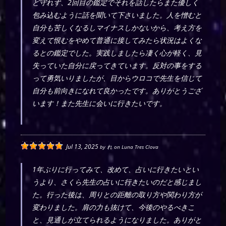
ど守れず、2回目の鑑定でそれを話したらまた優しく
包み込むように話を聞いて下さいました。人を憎むと
自分も苦しくなるしマイナスしかないから、考え方を
変えて恨むをやめて普通に接してみたら状況はよくな
るとの鑑定でした。実践しましたら凄く心が軽く、見
失っていた自分に戻ってきています。反対の事をする
って勇気いりましたが、目からウロコで先生を信じて
自分も前向きになれて良かったです。ありがとうござ
います！また先生に会いに行きたいです。
Jul 13, 2025
by
れ
on
Luna Tres Clova
1年ぶりに行ってみて、改めて、占いに行きたいとい
うより、さくら先生の占いに行きたいのだと感じまし
た。行った後は、周りとの距離の取り方や関わり方が
変わりました。肩の力も抜けて、今後のやるべきこ
と、見通しが立てられるようになりました。ありがと