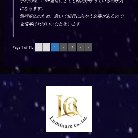
予約の際、LINE返信にとても時間かかっているのが気
になります。
銀行振込のため、急いで銀行に向かう必要があるので
返信早ければいいなと思います
«
‹
1
2
3
›
»
Page 1 of 11: