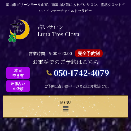
富山市グリーンモール山室、南富山駅前にある占いサロン。霊感タロット占
い・インナーチャイルドセラピー
占いサロン
Luna Tres Clova
完全予約制
営業時間：9:00～20:00
お電話でのご予約はこちら
050-1742-4079
本日
空き有
出張占い
ご予約は
占い師ページ
またはお電話にて。
の依頼
MENU