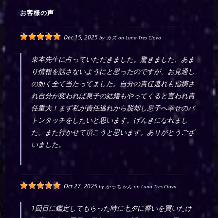
お客様の声
Dec 15, 2025
by
カズ
on
Luna Tres Clova
東本先生に占っていただきました。驚きました、あま
り情報を話さないようにと思ったのですが、お見通し
の如く全て当たってました。自分の責任逃れも指摘さ
れ自分が変われば息子の結婚もやってくると言われ責
任重大！まず私が責任逃れから脱却し息子へ幸せのバ
トンタッチをしたいと思います。げんきになれまし
た。また行かせて頂こうと思います。ありがとうござ
いました。
Oct 27, 2025
by
かっちゃん
on
Luna Tres Clova
1回目に鑑定してもらった時に七夕に誓いを買いたけ