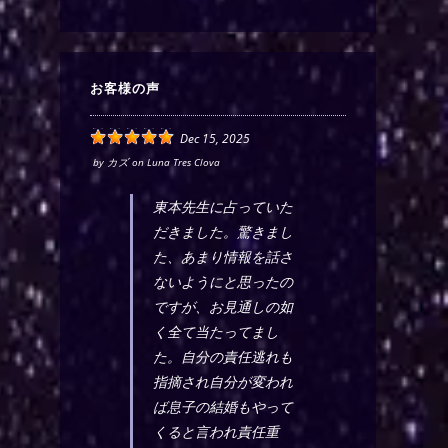
お客様の声
Dec 15, 2025
by
カズ
on
Luna Tres Clova
東本先生に占っていた
だきました。驚きまし
た、あまり情報を話さ
ないようにと思ったの
ですが、お見通しの如
く全て当たってまし
た。自分の責任逃れも
指摘され自分が変われ
ば息子の結婚もやって
くると言われ責任重