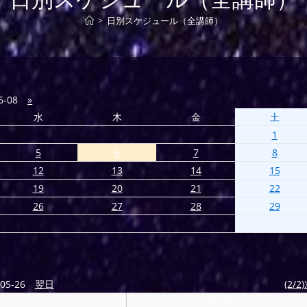
>
日別スケジュール（全講師）
6-08
»
水
木
金
土
1
5
6
7
8
12
13
14
15
19
20
21
22
26
27
28
29
05-26
翌日
(2/2
マリア
SAKURA