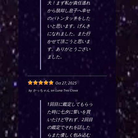
大！まず私が責任逃れ
から脱却し息子へ幸せ
のバトンタッチをした
いと思います。げんき
になれました。また行
かせて頂こうと思いま
す。ありがとうござい
ました。
Oct 27, 2025
by
かっちゃん
on
Luna Tres Clova
1回目に鑑定してもらっ
た時に七夕に誓いを買
いたけど守れず、2回目
の鑑定でそれを話した
らまた優しく包み込む