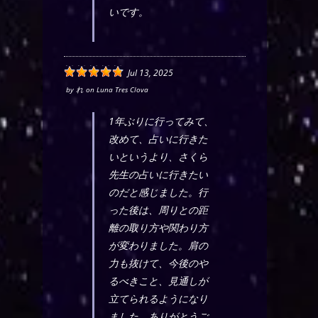
いです。
Jul 13, 2025
by
れ
on
Luna Tres Clova
1年ぶりに行ってみて、
改めて、占いに行きた
いというより、さくら
先生の占いに行きたい
のだと感じました。行
った後は、周りとの距
離の取り方や関わり方
が変わりました。肩の
力も抜けて、今後のや
るべきこと、見通しが
立てられるようになり
ました。ありがとうご