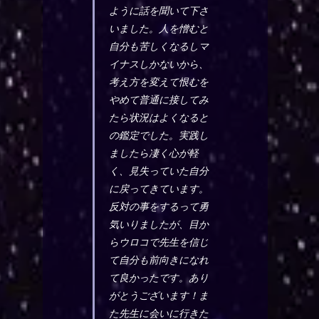
ように話を聞いて下さ
いました。人を憎むと
自分も苦しくなるしマ
イナスしかないから、
考え方を変えて恨むを
やめて普通に接してみ
たら状況はよくなると
の鑑定でした。実践し
ましたら凄く心が軽
く、見失っていた自分
に戻ってきています。
反対の事をするって勇
気いりましたが、目か
らウロコで先生を信じ
て自分も前向きになれ
て良かったです。あり
がとうございます！ま
た先生に会いに行きた