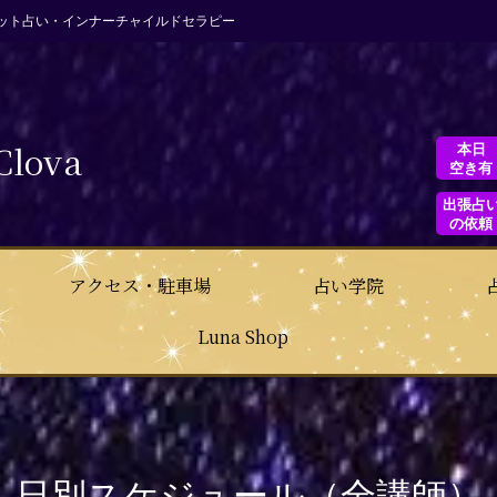
ット占い・インナーチャイルドセラピー
Clova
本日
空き有
出張占
の依頼
アクセス・駐車場
占い学院
Luna Shop
日別スケジュール（全講師）