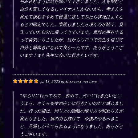
包み込むように話を聞いて下さいました。人を憎むと
自分も苦しくなるしマイナスしかないから、考え方を
変えて恨むをやめて普通に接してみたら状況はよくな
るとの鑑定でした。実践しましたら凄く心が軽く、見
失っていた自分に戻ってきています。反対の事をする
って勇気いりましたが、目からウロコで先生を信じて
自分も前向きになれて良かったです。ありがとうござ
います！また先生に会いに行きたいです。
Jul 13, 2025
by
れ
on
Luna Tres Clova
1年ぶりに行ってみて、改めて、占いに行きたいとい
うより、さくら先生の占いに行きたいのだと感じまし
た。行った後は、周りとの距離の取り方や関わり方が
変わりました。肩の力も抜けて、今後のやるべきこ
と、見通しが立てられるようになりました。ありがと
うございます。