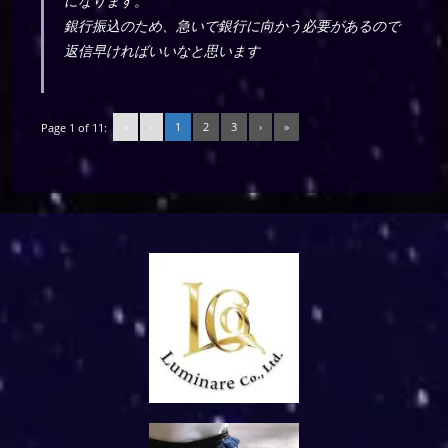
になります。
銀行振込のため、急いで銀行に向かう必要があるので
返信早ければいいなと思います
«
‹
1
2
3
›
»
Page 1 of 11: