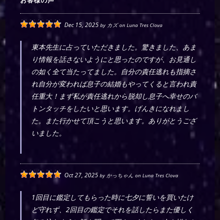
お客様の声
Dec 15, 2025
by
カズ
on
Luna Tres Clova
東本先生に占っていただきました。驚きました、あま
り情報を話さないようにと思ったのですが、お見通し
の如く全て当たってました。自分の責任逃れも指摘さ
れ自分が変われば息子の結婚もやってくると言われ責
任重大！まず私が責任逃れから脱却し息子へ幸せのバ
トンタッチをしたいと思います。げんきになれまし
た。また行かせて頂こうと思います。ありがとうござ
いました。
Oct 27, 2025
by
かっちゃん
on
Luna Tres Clova
1回目に鑑定してもらった時に七夕に誓いを買いたけ
ど守れず、2回目の鑑定でそれを話したらまた優しく