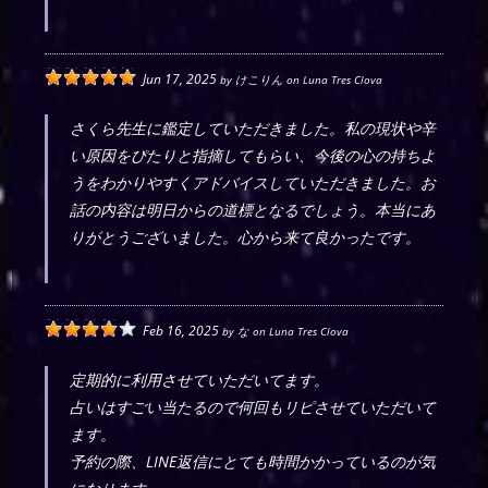
Jun 17, 2025
by
けこりん
on
Luna Tres Clova
さくら先生に鑑定していただきました。私の現状や辛
い原因をぴたりと指摘してもらい、今後の心の持ちよ
うをわかりやすくアドバイスしていただきました。お
話の内容は明日からの道標となるでしょう。本当にあ
りがとうございました。心から来て良かったです。
Feb 16, 2025
by
な
on
Luna Tres Clova
定期的に利用させていただいてます。
占いはすごい当たるので何回もリピさせていただいて
ます。
予約の際、LINE返信にとても時間かかっているのが気