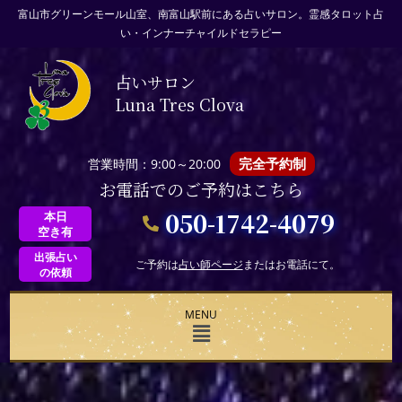
富山市グリーンモール山室、南富山駅前にある占いサロン。霊感タロット占
い・インナーチャイルドセラピー
占いサロン
Luna Tres Clova
完全予約制
営業時間：9:00～20:00
お電話でのご予約はこちら
050-1742-4079
本日
空き有
出張占い
ご予約は
占い師ページ
またはお電話にて。
の依頼
MENU