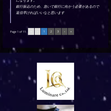
になります。
銀行振込のため、急いで銀行に向かう必要があるので
返信早ければいいなと思います
«
‹
1
2
3
›
»
Page 1 of 11: