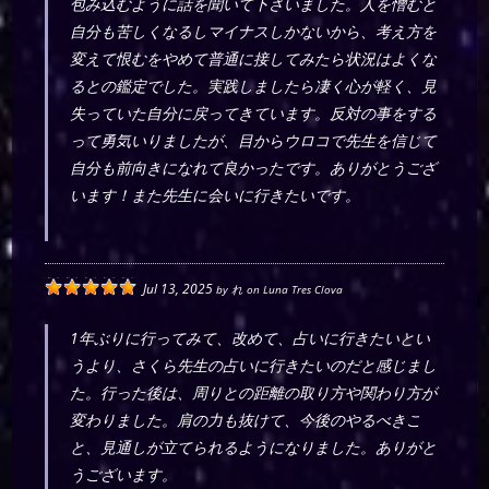
包み込むように話を聞いて下さいました。人を憎むと
自分も苦しくなるしマイナスしかないから、考え方を
変えて恨むをやめて普通に接してみたら状況はよくな
るとの鑑定でした。実践しましたら凄く心が軽く、見
失っていた自分に戻ってきています。反対の事をする
って勇気いりましたが、目からウロコで先生を信じて
自分も前向きになれて良かったです。ありがとうござ
います！また先生に会いに行きたいです。
Jul 13, 2025
by
れ
on
Luna Tres Clova
1年ぶりに行ってみて、改めて、占いに行きたいとい
うより、さくら先生の占いに行きたいのだと感じまし
た。行った後は、周りとの距離の取り方や関わり方が
変わりました。肩の力も抜けて、今後のやるべきこ
と、見通しが立てられるようになりました。ありがと
うございます。