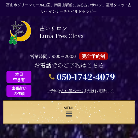
富山市グリーンモール山室、南富山駅前にある占いサロン。霊感タロット占
い・インナーチャイルドセラピー
占いサロン
Luna Tres Clova
完全予約制
営業時間：9:00～20:00
お電話でのご予約はこちら
050-1742-4079
本日
空き有
出張占い
ご予約は
占い師ページ
またはお電話にて。
の依頼
MENU