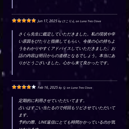
Jun 17, 2025
by
けこりん
on
Luna Tres Clova
さくら先生に鑑定していただきました。私の現状や辛
い原因をぴたりと指摘してもらい、今後の心の持ちよ
うをわかりやすくアドバイスしていただきました。お
話の内容は明日からの道標となるでしょう。本当にあ
りがとうございました。心から来て良かったです。
Feb 16, 2025
by
な
on
Luna Tres Clova
定期的に利用させていただいてます。
占いはすごい当たるので何回もリピさせていただいて
ます。
予約の際、LINE返信にとても時間かかっているのが気