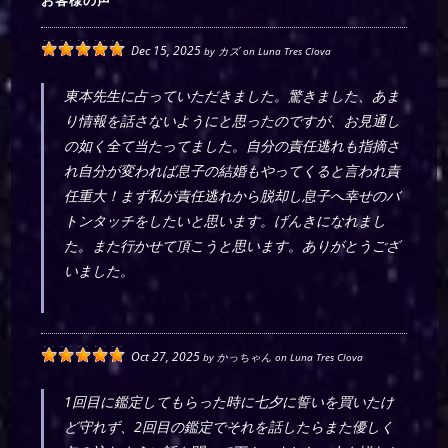
お客様の声
Dec 15, 2025
by
カズ
on
Luna Tres Clova
東本先生に占っていただきました。驚きました、あま
り情報を話さないようにと思ったのですが、お見通し
の如く全て当たってました。自分の責任逃れも指摘さ
れ自分が変われば息子の結婚もやってくると言われ責
任重大！まず私が責任逃れから脱却し息子へ幸せのバ
トンタッチをしたいと思います。げんきになれまし
た。また行かせて頂こうと思います。ありがとうござ
いました。
Oct 27, 2025
by
かっちゃん
on
Luna Tres Clova
1回目に鑑定してもらった時に七夕に誓いを買いたけ
ど守れず、2回目の鑑定でそれを話したらまた優しく