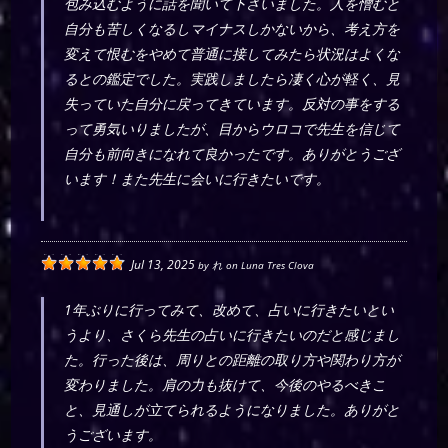
包み込むように話を聞いて下さいました。人を憎むと
自分も苦しくなるしマイナスしかないから、考え方を
変えて恨むをやめて普通に接してみたら状況はよくな
るとの鑑定でした。実践しましたら凄く心が軽く、見
失っていた自分に戻ってきています。反対の事をする
って勇気いりましたが、目からウロコで先生を信じて
自分も前向きになれて良かったです。ありがとうござ
います！また先生に会いに行きたいです。
Jul 13, 2025
by
れ
on
Luna Tres Clova
1年ぶりに行ってみて、改めて、占いに行きたいとい
うより、さくら先生の占いに行きたいのだと感じまし
た。行った後は、周りとの距離の取り方や関わり方が
変わりました。肩の力も抜けて、今後のやるべきこ
と、見通しが立てられるようになりました。ありがと
うございます。