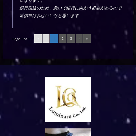
になります。
銀行振込のため、急いで銀行に向かう必要があるので
返信早ければいいなと思います
«
‹
1
2
3
›
»
Page 1 of 11: