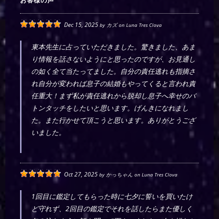
お客様の声
Dec 15, 2025
by
カズ
on
Luna Tres Clova
東本先生に占っていただきました。驚きました、あま
り情報を話さないようにと思ったのですが、お見通し
の如く全て当たってました。自分の責任逃れも指摘さ
れ自分が変われば息子の結婚もやってくると言われ責
任重大！まず私が責任逃れから脱却し息子へ幸せのバ
トンタッチをしたいと思います。げんきになれまし
た。また行かせて頂こうと思います。ありがとうござ
いました。
Oct 27, 2025
by
かっちゃん
on
Luna Tres Clova
1回目に鑑定してもらった時に七夕に誓いを買いたけ
ど守れず、2回目の鑑定でそれを話したらまた優しく