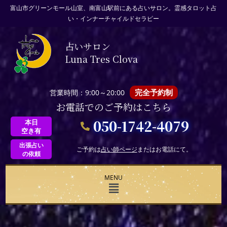
富山市グリーンモール山室、南富山駅前にある占いサロン。霊感タロット占
い・インナーチャイルドセラピー
占いサロン
Luna Tres Clova
完全予約制
営業時間：9:00～20:00
お電話でのご予約はこちら
050-1742-4079
本日
空き有
出張占い
ご予約は
占い師ページ
またはお電話にて。
の依頼
MENU