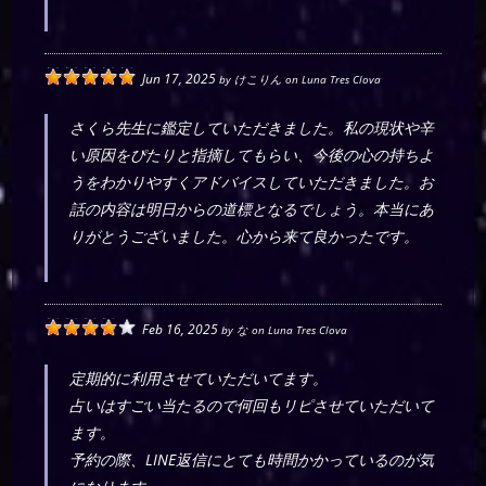
Jun 17, 2025
by
けこりん
on
Luna Tres Clova
さくら先生に鑑定していただきました。私の現状や辛
い原因をぴたりと指摘してもらい、今後の心の持ちよ
うをわかりやすくアドバイスしていただきました。お
話の内容は明日からの道標となるでしょう。本当にあ
りがとうございました。心から来て良かったです。
Feb 16, 2025
by
な
on
Luna Tres Clova
定期的に利用させていただいてます。
占いはすごい当たるので何回もリピさせていただいて
ます。
予約の際、LINE返信にとても時間かかっているのが気