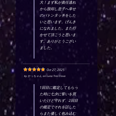
大！まず私が責任逃れ
から脱却し息子へ幸せ
のバトンタッチをした
いと思います。げんき
になれました。また行
かせて頂こうと思いま
す。ありがとうござい
ました。
Oct 27, 2025
by
かっちゃん
on
Luna Tres Clova
1回目に鑑定してもらっ
た時に七夕に誓いを買
いたけど守れず、2回目
の鑑定でそれを話した
らまた優しく包み込む