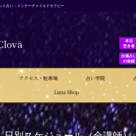
ット占い・インナーチャイルドセラピー
Clova
本日
空き有
出張占
の依頼
アクセス・駐車場
占い学院
Luna Shop
日別スケジュール（全講師）