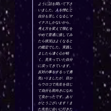
ように話を聞いて下さ
いました。人を憎むと
自分も苦しくなるしマ
イナスしかないから、
考え方を変えて恨むを
やめて普通に接してみ
たら状況はよくなると
の鑑定でした。実践し
ましたら凄く心が軽
く、見失っていた自分
に戻ってきています。
反対の事をするって勇
気いりましたが、目か
らウロコで先生を信じ
て自分も前向きになれ
て良かったです。あり
がとうございます！ま
た先生に会いに行きた