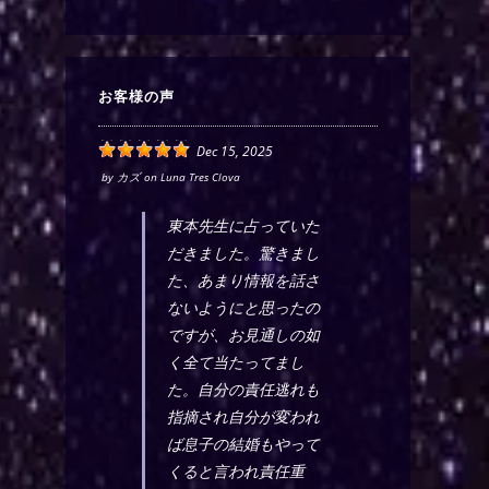
お客様の声
Dec 15, 2025
by
カズ
on
Luna Tres Clova
東本先生に占っていた
だきました。驚きまし
た、あまり情報を話さ
ないようにと思ったの
ですが、お見通しの如
く全て当たってまし
た。自分の責任逃れも
指摘され自分が変われ
ば息子の結婚もやって
くると言われ責任重