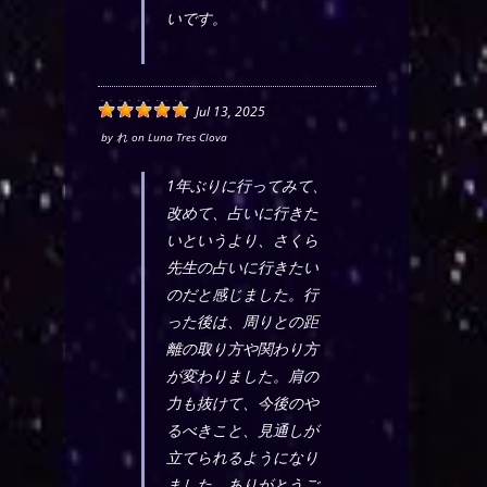
いです。
Jul 13, 2025
by
れ
on
Luna Tres Clova
1年ぶりに行ってみて、
改めて、占いに行きた
いというより、さくら
先生の占いに行きたい
のだと感じました。行
った後は、周りとの距
離の取り方や関わり方
が変わりました。肩の
力も抜けて、今後のや
るべきこと、見通しが
立てられるようになり
ました。ありがとうご