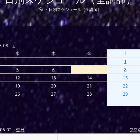
>
日別スケジュール（全講師）
6-08
»
水
木
金
土
1
5
6
7
8
12
13
14
15
19
20
21
22
26
27
28
29
06-02
翌日
(2/2
マリア
SAKURA