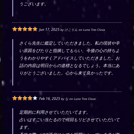
うございます。
Jun 17, 2025
by
けこりん
on
Luna Tres Clova
さくら先生に鑑定していただきました。私の現状や辛
い原因をぴたりと指摘してもらい、今後の心の持ちよ
うをわかりやすくアドバイスしていただきました。お
話の内容は明日からの道標となるでしょう。本当にあ
りがとうございました。心から来て良かったです。
Feb 16, 2025
by
な
on
Luna Tres Clova
定期的に利用させていただいてます。
占いはすごい当たるので何回もリピさせていただいて
ます。