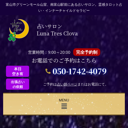
富山市グリーンモール山室、南富山駅前にある占いサロン。霊感タロット占
い・インナーチャイルドセラピー
占いサロン
Luna Tres Clova
完全予約制
営業時間：9:00～20:00
お電話でのご予約はこちら
050-1742-4079
本日
空き有
出張占い
ご予約は
占い師ページ
またはお電話にて。
の依頼
MENU