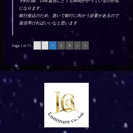
予約の際、LINE返信にとても時間かかっているのが気
になります。
銀行振込のため、急いで銀行に向かう必要があるので
返信早ければいいなと思います
«
‹
1
2
3
›
»
Page 1 of 11: