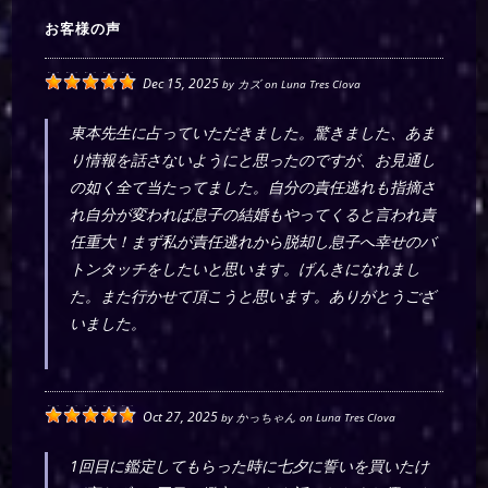
お客様の声
Dec 15, 2025
by
カズ
on
Luna Tres Clova
東本先生に占っていただきました。驚きました、あま
り情報を話さないようにと思ったのですが、お見通し
の如く全て当たってました。自分の責任逃れも指摘さ
れ自分が変われば息子の結婚もやってくると言われ責
任重大！まず私が責任逃れから脱却し息子へ幸せのバ
トンタッチをしたいと思います。げんきになれまし
た。また行かせて頂こうと思います。ありがとうござ
いました。
Oct 27, 2025
by
かっちゃん
on
Luna Tres Clova
1回目に鑑定してもらった時に七夕に誓いを買いたけ