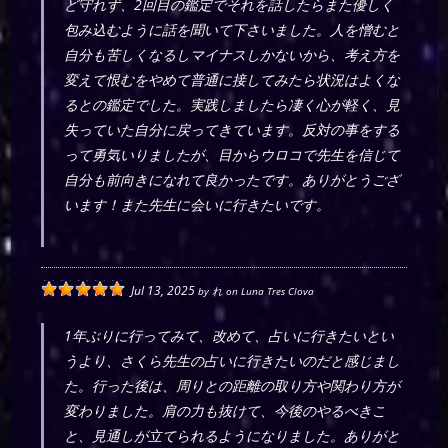
ど守れず、2回目の鑑定でそれを話したらまた優しく
包み込むように話を聞いて下さいました。人を憎むと
自分も苦しくなるしマイナスしかないから、考え方を
変えて恨むをやめて普通に接してみたら状況はよくな
るとの鑑定でした。実践しましたら凄く心が軽く、見
失っていた自分に戻ってきています。反対の事をする
って勇気いりましたが、目からウロコで先生を信じて
自分も前向きになれて良かったです。ありがとうござ
います！また先生に会いに行きたいです。
Jul 13, 2025
by
れ
on
Luna Tres Clova
1年ぶりに行ってみて、改めて、占いに行きたいとい
うより、さくら先生の占いに行きたいのだと感じまし
た。行った後は、周りとの距離の取り方や関わり方が
変わりました。肩の力も抜けて、今後のやるべきこ
と、見通しが立てられるようになりました。ありがと