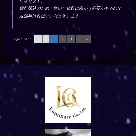
になります。
銀行振込のため、急いで銀行に向かう必要があるので
返信早ければいいなと思います
«
‹
1
2
3
›
»
Page 1 of 11: