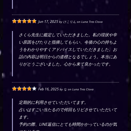
Jun 17, 2025
by
けこりん
on
Luna Tres Clova
さくら先生に鑑定していただきました。私の現状や辛
い原因をぴたりと指摘してもらい、今後の心の持ちよ
うをわかりやすくアドバイスしていただきました。お
話の内容は明日からの道標となるでしょう。本当にあ
りがとうございました。心から来て良かったです。
Feb 16, 2025
by
な
on
Luna Tres Clova
定期的に利用させていただいてます。
占いはすごい当たるので何回もリピさせていただいて
ます。
予約の際、LINE返信にとても時間かかっているのが気