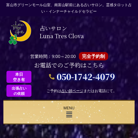
富山市グリーンモール山室、南富山駅前にある占いサロン。霊感タロット占
い・インナーチャイルドセラピー
占いサロン
Luna Tres Clova
完全予約制
営業時間：9:00～20:00
お電話でのご予約はこちら
050-1742-4079
本日
空き有
出張占い
ご予約は
占い師ページ
またはお電話にて。
の依頼
MENU