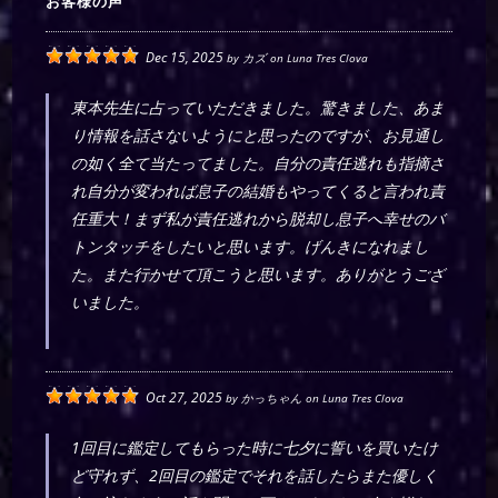
お客様の声
Dec 15, 2025
by
カズ
on
Luna Tres Clova
東本先生に占っていただきました。驚きました、あま
り情報を話さないようにと思ったのですが、お見通し
の如く全て当たってました。自分の責任逃れも指摘さ
れ自分が変われば息子の結婚もやってくると言われ責
任重大！まず私が責任逃れから脱却し息子へ幸せのバ
トンタッチをしたいと思います。げんきになれまし
た。また行かせて頂こうと思います。ありがとうござ
いました。
Oct 27, 2025
by
かっちゃん
on
Luna Tres Clova
1回目に鑑定してもらった時に七夕に誓いを買いたけ
ど守れず、2回目の鑑定でそれを話したらまた優しく