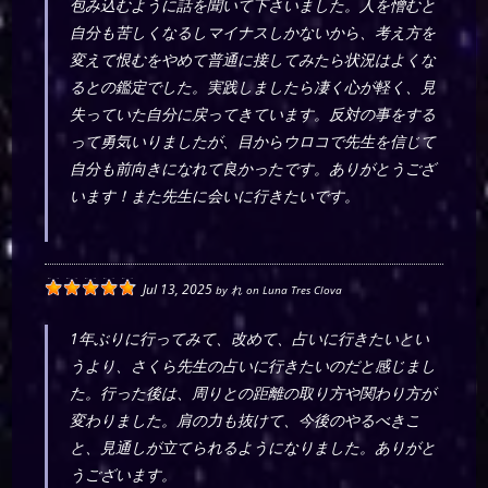
包み込むように話を聞いて下さいました。人を憎むと
自分も苦しくなるしマイナスしかないから、考え方を
変えて恨むをやめて普通に接してみたら状況はよくな
るとの鑑定でした。実践しましたら凄く心が軽く、見
失っていた自分に戻ってきています。反対の事をする
って勇気いりましたが、目からウロコで先生を信じて
自分も前向きになれて良かったです。ありがとうござ
います！また先生に会いに行きたいです。
Jul 13, 2025
by
れ
on
Luna Tres Clova
1年ぶりに行ってみて、改めて、占いに行きたいとい
うより、さくら先生の占いに行きたいのだと感じまし
た。行った後は、周りとの距離の取り方や関わり方が
変わりました。肩の力も抜けて、今後のやるべきこ
と、見通しが立てられるようになりました。ありがと
うございます。