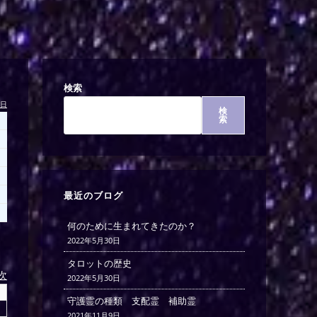
検索
今日
検
索
最近のブログ
何のために生まれてきたのか？
2022年5月30日
タロットの歴史
)次
2022年5月30日
守護霊の種類 支配霊 補助霊
2021年11月9日