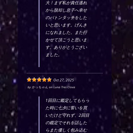
大！まず私が責任逃れ
から脱却し息子へ幸せ
のバトンタッチをした
いと思います。げんき
になれました。また行
かせて頂こうと思いま
す。ありがとうござい
ました。
Oct 27, 2025
by
かっちゃん
on
Luna Tres Clova
1回目に鑑定してもらっ
た時に七夕に誓いを買
いたけど守れず、2回目
の鑑定でそれを話した
らまた優しく包み込む