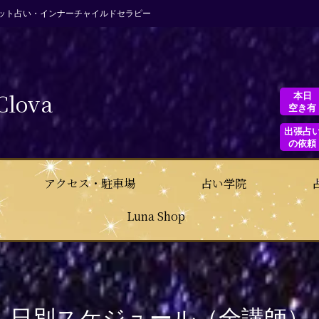
ット占い・インナーチャイルドセラピー
Clova
本日
空き有
出張占
の依頼
アクセス・駐車場
占い学院
Luna Shop
日別スケジュール（全講師）