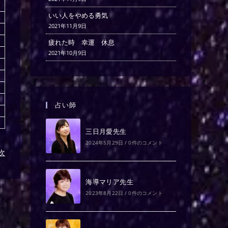
いい人をやめる勇気
2021年11月9日
疲れた時 幸運 休息
2021年10月9日
占い師
三日月愛先生
2024年5月29日
/
0件のコメント
)次
海導マリア先生
2023年8月22日
/
0件のコメント