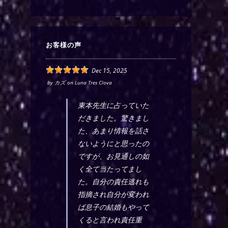
お客様の声
Dec 15, 2025
by
カズ
on
Luna Tres Clova
東本先生に占っていた
だきました。驚きまし
た、あまり情報を話さ
ないようにと思ったの
ですが、お見通しの如
く全て当たってまし
た。自分の責任逃れも
指摘され自分が変われ
ば息子の結婚もやって
くると言われ責任重