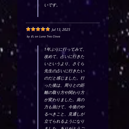
いです。
Jul 13, 2025
by
れ
on
Luna Tres Clova
1年ぶりに行ってみて、
改めて、占いに行きた
いというより、さくら
先生の占いに行きたい
のだと感じました。行
った後は、周りとの距
離の取り方や関わり方
が変わりました。肩の
力も抜けて、今後のや
るべきこと、見通しが
立てられるようになり
ました。ありがとうご