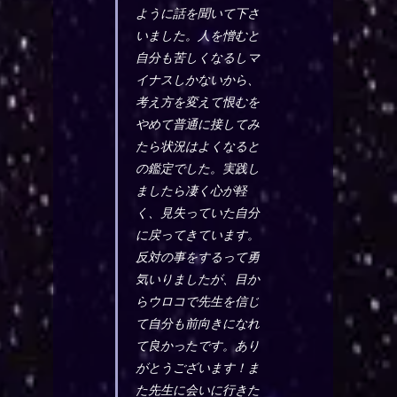
ように話を聞いて下さ
いました。人を憎むと
自分も苦しくなるしマ
イナスしかないから、
考え方を変えて恨むを
やめて普通に接してみ
たら状況はよくなると
の鑑定でした。実践し
ましたら凄く心が軽
く、見失っていた自分
に戻ってきています。
反対の事をするって勇
気いりましたが、目か
らウロコで先生を信じ
て自分も前向きになれ
て良かったです。あり
がとうございます！ま
た先生に会いに行きた