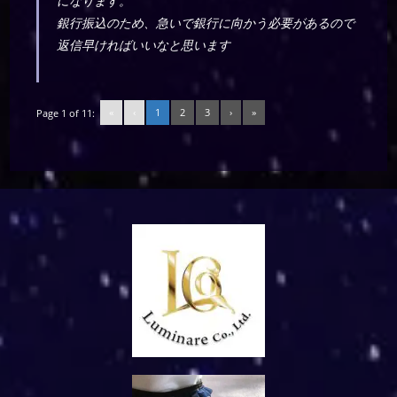
になります。
銀行振込のため、急いで銀行に向かう必要があるので
返信早ければいいなと思います
«
‹
1
2
3
›
»
Page 1 of 11: