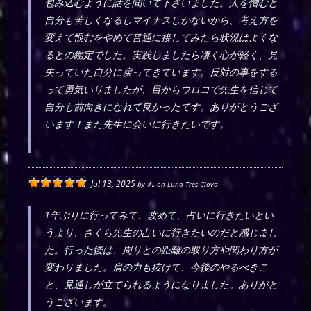
包み込むように話を聞いて下さいました。人を憎むと
自分も苦しくなるしマイナスしかないから、考え方を
変えて恨むをやめて普通に接してみたら状況はよくな
るとの鑑定でした。実践しましたら凄く心が軽く、見
失っていた自分に戻ってきています。反対の事をする
って勇気いりましたが、目からウロコで先生を信じて
自分も前向きになれて良かったです。ありがとうござ
います！また先生に会いに行きたいです。
Jul 13, 2025
by
れ
on
Luna Tres Clova
1年ぶりに行ってみて、改めて、占いに行きたいとい
うより、さくら先生の占いに行きたいのだと感じまし
た。行った後は、周りとの距離の取り方や関わり方が
変わりました。肩の力も抜けて、今後のやるべきこ
と、見通しが立てられるようになりました。ありがと
うございます。