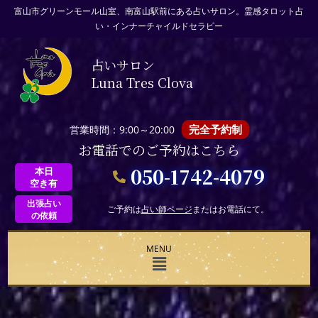
富山市グリーンモール山室、南富山駅前にある占いサロン。霊感タロット占
い・インナーチャイルドセラピー
占いサロン
Luna Tres Clova
完全予約制
営業時間：9:00～20:00
お電話でのご予約はこちら
050-1742-4079
本日
空き有
出張占い
ご予約は
占い師ページ
またはお電話にて。
の依頼
MENU