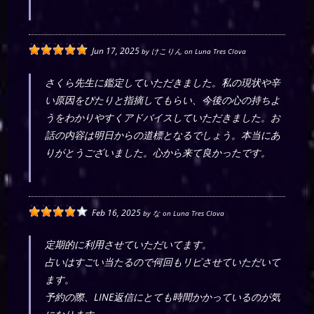
Jun 17, 2025
by
けこりん
on
Luna Tres Clova
さくら先生に鑑定していただきました。私の現状や辛
い原因をぴたりと指摘してもらい、今後の心の持ちよ
うをわかりやすくアドバイスしていただきました。お
話の内容は明日からの道標となるでしょう。本当にあ
りがとうございました。心から来て良かったです。
Feb 16, 2025
by
な
on
Luna Tres Clova
定期的に利用させていただいてます。
占いはすごい当たるので何回もリピさせていただいて
ます。
予約の際、LINE返信にとても時間かかっているのが気