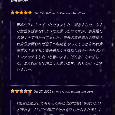
お客様の声
Dec 15, 2025
by
カズ
on
Luna Tres Clova
東本先生に占っていただきました。驚きました、あま
り情報を話さないようにと思ったのですが、お見通し
の如く全て当たってました。自分の責任逃れも指摘さ
れ自分が変われば息子の結婚もやってくると言われ責
任重大！まず私が責任逃れから脱却し息子へ幸せのバ
トンタッチをしたいと思います。げんきになれまし
た。また行かせて頂こうと思います。ありがとうござ
いました。
Oct 27, 2025
by
かっちゃん
on
Luna Tres Clova
1回目に鑑定してもらった時に七夕に誓いを買いたけ
ど守れず、2回目の鑑定でそれを話したらまた優しく