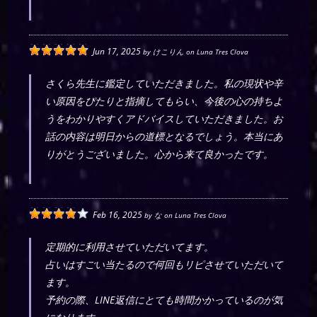
Jun 17, 2025
by
けこりん
on
Luna Tres Clova
さくら先生に鑑定していただきました。私の現状や辛
い原因をぴたりと指摘してもらい、今後の心の持ちよ
うをわかりやすくアドバイスしていただきました。お
話の内容は明日からの道標となるでしょう。本当にあ
りがとうございました。心から来て良かったです。
Feb 16, 2025
by
な
on
Luna Tres Clova
定期的に利用させていただいてます。
占いはすごい当たるので何回もリピさせていただいて
ます。
予約の際、LINE返信にとても時間かかっているのが気