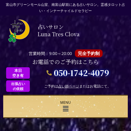
富山市グリーンモール山室、南富山駅前にある占いサロン。霊感タロット占
い・インナーチャイルドセラピー
占いサロン
Luna Tres Clova
完全予約制
営業時間：9:00～20:00
お電話でのご予約はこちら
050-1742-4079
本日
空き有
出張占い
ご予約は
占い師ページ
またはお電話にて。
の依頼
MENU