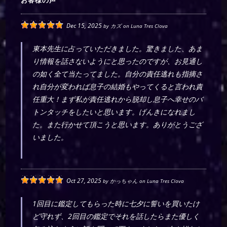
お客様の声
Dec 15, 2025
by
カズ
on
Luna Tres Clova
東本先生に占っていただきました。驚きました、あま
り情報を話さないようにと思ったのですが、お見通し
の如く全て当たってました。自分の責任逃れも指摘さ
れ自分が変われば息子の結婚もやってくると言われ責
任重大！まず私が責任逃れから脱却し息子へ幸せのバ
トンタッチをしたいと思います。げんきになれまし
た。また行かせて頂こうと思います。ありがとうござ
いました。
Oct 27, 2025
by
かっちゃん
on
Luna Tres Clova
1回目に鑑定してもらった時に七夕に誓いを買いたけ
ど守れず、2回目の鑑定でそれを話したらまた優しく