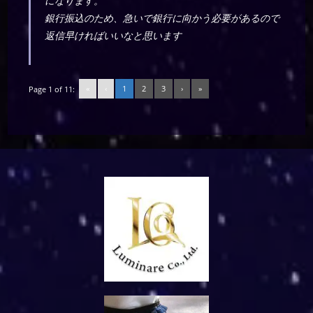
になります。
銀行振込のため、急いで銀行に向かう必要があるので
返信早ければいいなと思います
«
‹
1
2
3
›
»
Page 1 of 11: