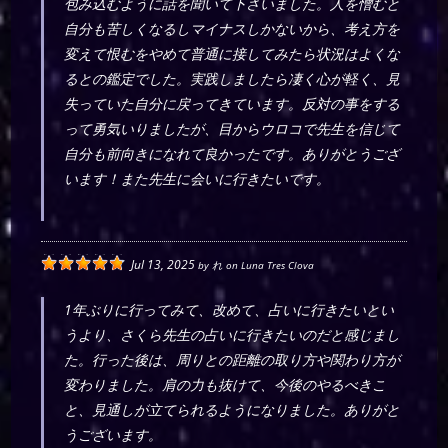
包み込むように話を聞いて下さいました。人を憎むと
自分も苦しくなるしマイナスしかないから、考え方を
変えて恨むをやめて普通に接してみたら状況はよくな
るとの鑑定でした。実践しましたら凄く心が軽く、見
失っていた自分に戻ってきています。反対の事をする
って勇気いりましたが、目からウロコで先生を信じて
自分も前向きになれて良かったです。ありがとうござ
います！また先生に会いに行きたいです。
Jul 13, 2025
by
れ
on
Luna Tres Clova
1年ぶりに行ってみて、改めて、占いに行きたいとい
うより、さくら先生の占いに行きたいのだと感じまし
た。行った後は、周りとの距離の取り方や関わり方が
変わりました。肩の力も抜けて、今後のやるべきこ
と、見通しが立てられるようになりました。ありがと
うございます。