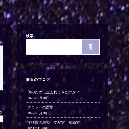
検索
今日
検
索
最近のブログ
何のために生まれてきたのか？
2022年5月30日
タロットの歴史
)次
2022年5月30日
守護霊の種類 支配霊 補助霊
2021年11月9日