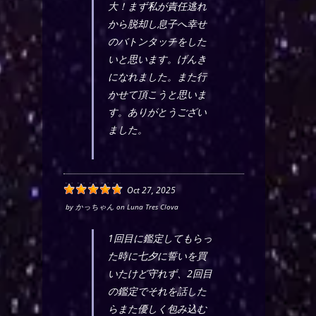
大！まず私が責任逃れ
から脱却し息子へ幸せ
のバトンタッチをした
いと思います。げんき
になれました。また行
かせて頂こうと思いま
す。ありがとうござい
ました。
Oct 27, 2025
by
かっちゃん
on
Luna Tres Clova
1回目に鑑定してもらっ
た時に七夕に誓いを買
いたけど守れず、2回目
の鑑定でそれを話した
らまた優しく包み込む