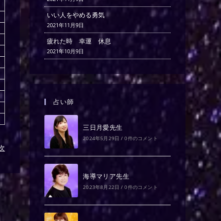
いい人をやめる勇気
2021年11月9日
疲れた時 幸運 休息
2021年10月9日
占い師
三日月愛先生
2024年5月29日
/
0件のコメント
)次
海導マリア先生
2023年8月22日
/
0件のコメント