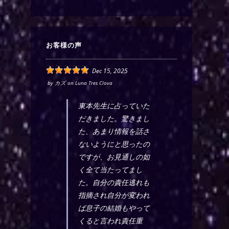
お客様の声
Dec 15, 2025
by
カズ
on
Luna Tres Clova
東本先生に占っていた
だきました。驚きまし
た、あまり情報を話さ
ないようにと思ったの
ですが、お見通しの如
く全て当たってまし
た。自分の責任逃れも
指摘され自分が変われ
ば息子の結婚もやって
くると言われ責任重