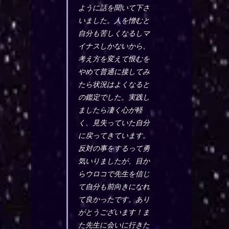
ように話を聞いて下さ
いました。人を憎むと
自分も苦しくなるしマ
イナスしかないから、
考え方を変えて恨むを
やめて普通に接してみ
たら状況はよくなると
の鑑定でした。実践し
ましたら凄く心が軽
く、見失っていた自分
に戻ってきています。
反対の事をするって勇
気いりましたが、目か
らウロコで先生を信じ
て自分も前向きになれ
て良かったです。あり
がとうございます！ま
た先生に会いに行きた