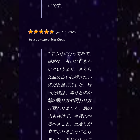
いです。
Jul 13, 2025
by
れ
on
Luna Tres Clova
1年ぶりに行ってみて、
改めて、占いに行きた
いというより、さくら
先生の占いに行きたい
のだと感じました。行
った後は、周りとの距
離の取り方や関わり方
が変わりました。肩の
力も抜けて、今後のや
るべきこと、見通しが
立てられるようになり
ました。ありがとうご