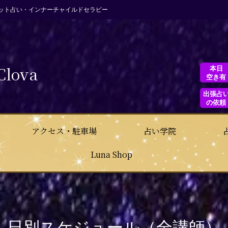
ット占い・インナーチャイルドセラピー
Clova
本日
空き有
出張占
の依頼
アクセス・駐車場
占い学院
Luna Shop
日別スケジュール（全講師）