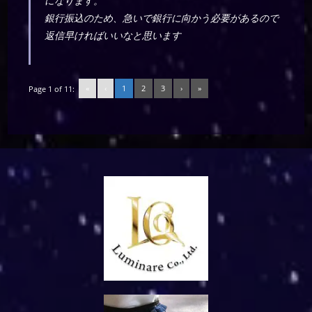
になります。
銀行振込のため、急いで銀行に向かう必要があるので
返信早ければいいなと思います
«
‹
1
2
3
›
»
Page 1 of 11: