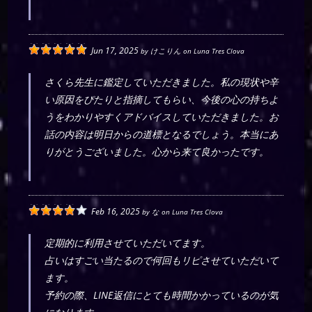
Jun 17, 2025
by
けこりん
on
Luna Tres Clova
さくら先生に鑑定していただきました。私の現状や辛
い原因をぴたりと指摘してもらい、今後の心の持ちよ
うをわかりやすくアドバイスしていただきました。お
話の内容は明日からの道標となるでしょう。本当にあ
りがとうございました。心から来て良かったです。
Feb 16, 2025
by
な
on
Luna Tres Clova
定期的に利用させていただいてます。
占いはすごい当たるので何回もリピさせていただいて
ます。
予約の際、LINE返信にとても時間かかっているのが気