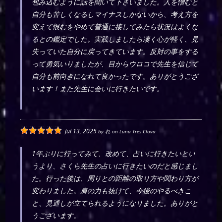
包み込むように話を聞いて下さいました。人を憎むと
自分も苦しくなるしマイナスしかないから、考え方を
変えて恨むをやめて普通に接してみたら状況はよくな
るとの鑑定でした。実践しましたら凄く心が軽く、見
失っていた自分に戻ってきています。反対の事をする
って勇気いりましたが、目からウロコで先生を信じて
自分も前向きになれて良かったです。ありがとうござ
います！また先生に会いに行きたいです。
Jul 13, 2025
by
れ
on
Luna Tres Clova
1年ぶりに行ってみて、改めて、占いに行きたいとい
うより、さくら先生の占いに行きたいのだと感じまし
た。行った後は、周りとの距離の取り方や関わり方が
変わりました。肩の力も抜けて、今後のやるべきこ
と、見通しが立てられるようになりました。ありがと
うございます。