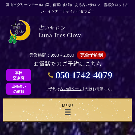
富山市グリーンモール山室、南富山駅前にある占いサロン。霊感タロット占
い・インナーチャイルドセラピー
占いサロン
Luna Tres Clova
完全予約制
営業時間：9:00～20:00
お電話でのご予約はこちら
050-1742-4079
本日
空き有
出張占い
ご予約は
占い師ページ
またはお電話にて。
の依頼
MENU