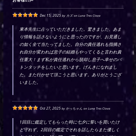
お客様の声
Dec 15, 2025
by
カズ
on
Luna Tres Clova
東本先生に占っていただきました。驚きました、あま
り情報を話さないようにと思ったのですが、お見通し
の如く全て当たってました。自分の責任逃れも指摘さ
れ自分が変われば息子の結婚もやってくると言われ責
任重大！まず私が責任逃れから脱却し息子へ幸せのバ
トンタッチをしたいと思います。げんきになれまし
た。また行かせて頂こうと思います。ありがとうござ
いました。
Oct 27, 2025
by
かっちゃん
on
Luna Tres Clova
1回目に鑑定してもらった時に七夕に誓いを買いたけ
ど守れず、2回目の鑑定でそれを話したらまた優しく