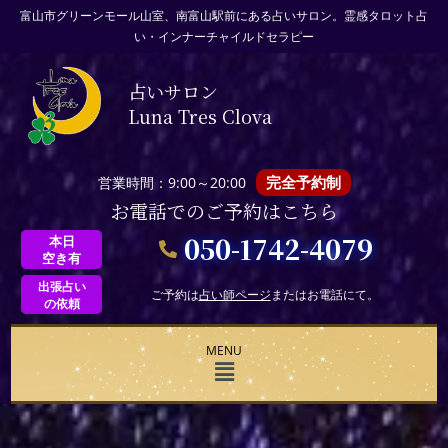
富山市グリーンモール山室、南富山駅前にある占いサロン。霊感タロット占
い・インナーチャイルドセラピー
占いサロン
Luna Tres Clova
完全予約制
営業時間：9:00～20:00
お電話でのご予約はこちら
050-1742-4079
本日
空き有
出張占い
ご予約は
占い師ページ
またはお電話にて。
の依頼
MENU