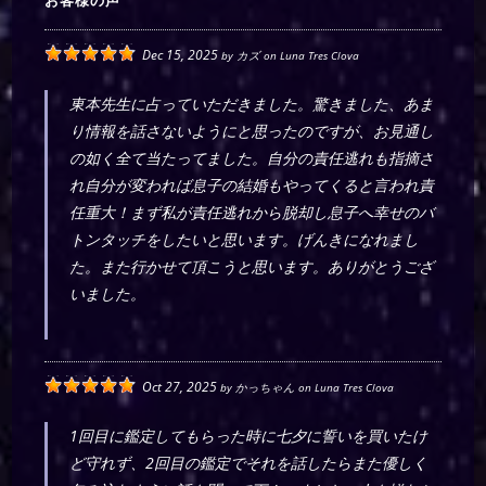
お客様の声
Dec 15, 2025
by
カズ
on
Luna Tres Clova
東本先生に占っていただきました。驚きました、あま
り情報を話さないようにと思ったのですが、お見通し
の如く全て当たってました。自分の責任逃れも指摘さ
れ自分が変われば息子の結婚もやってくると言われ責
任重大！まず私が責任逃れから脱却し息子へ幸せのバ
トンタッチをしたいと思います。げんきになれまし
た。また行かせて頂こうと思います。ありがとうござ
いました。
Oct 27, 2025
by
かっちゃん
on
Luna Tres Clova
1回目に鑑定してもらった時に七夕に誓いを買いたけ
ど守れず、2回目の鑑定でそれを話したらまた優しく