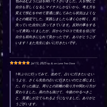
包み込むように話を聞いて下さいました。人を憎むと
自分も苦しくなるしマイナスしかないから、考え方を
変えて恨むをやめて普通に接してみたら状況はよくな
るとの鑑定でした。実践しましたら凄く心が軽く、見
失っていた自分に戻ってきています。反対の事をする
って勇気いりましたが、目からウロコで先生を信じて
自分も前向きになれて良かったです。ありがとうござ
います！また先生に会いに行きたいです。
Jul 13, 2025
by
れ
on
Luna Tres Clova
1年ぶりに行ってみて、改めて、占いに行きたいとい
うより、さくら先生の占いに行きたいのだと感じまし
た。行った後は、周りとの距離の取り方や関わり方が
変わりました。肩の力も抜けて、今後のやるべきこ
と、見通しが立てられるようになりました。ありがと
うございます。