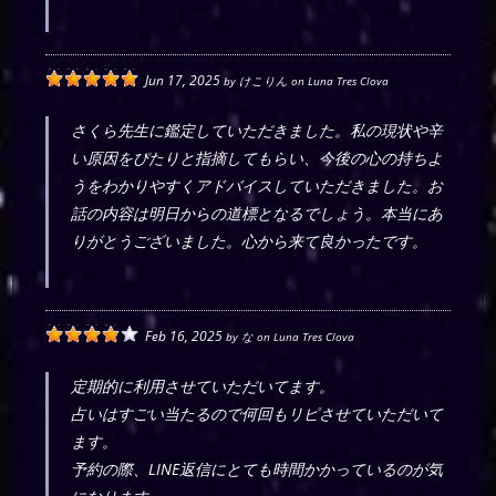
Jun 17, 2025
by
けこりん
on
Luna Tres Clova
さくら先生に鑑定していただきました。私の現状や辛
い原因をぴたりと指摘してもらい、今後の心の持ちよ
うをわかりやすくアドバイスしていただきました。お
話の内容は明日からの道標となるでしょう。本当にあ
りがとうございました。心から来て良かったです。
Feb 16, 2025
by
な
on
Luna Tres Clova
定期的に利用させていただいてます。
占いはすごい当たるので何回もリピさせていただいて
ます。
予約の際、LINE返信にとても時間かかっているのが気