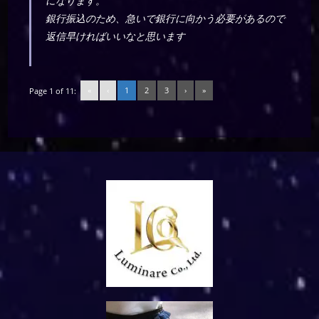
になります。
銀行振込のため、急いで銀行に向かう必要があるので
返信早ければいいなと思います
«
‹
1
2
3
›
»
Page 1 of 11: