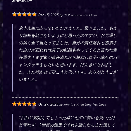
お客様の声
Dec 15, 2025
by
カズ
on
Luna Tres Clova
東本先生に占っていただきました。驚きました、あま
り情報を話さないようにと思ったのですが、お見通し
の如く全て当たってました。自分の責任逃れも指摘さ
れ自分が変われば息子の結婚もやってくると言われ責
任重大！まず私が責任逃れから脱却し息子へ幸せのバ
トンタッチをしたいと思います。げんきになれまし
た。また行かせて頂こうと思います。ありがとうござ
いました。
Oct 27, 2025
by
かっちゃん
on
Luna Tres Clova
1回目に鑑定してもらった時に七夕に誓いを買いたけ
ど守れず、2回目の鑑定でそれを話したらまた優しく