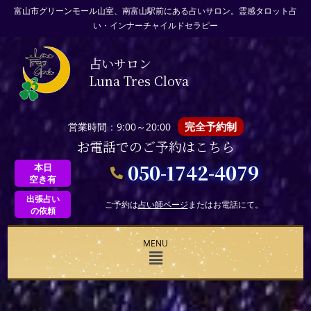
富山市グリーンモール山室、南富山駅前にある占いサロン。霊感タロット占
い・インナーチャイルドセラピー
占いサロン
Luna Tres Clova
完全予約制
営業時間：9:00～20:00
お電話でのご予約はこちら
050-1742-4079
本日
空き有
出張占い
ご予約は
占い師ページ
またはお電話にて。
の依頼
MENU