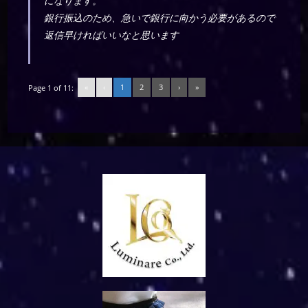
になります。
銀行振込のため、急いで銀行に向かう必要があるので
返信早ければいいなと思います
«
‹
1
2
3
›
»
Page 1 of 11: