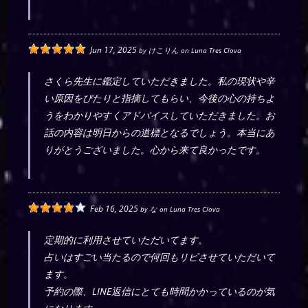
Jun 17, 2025
by
けこりん
on
Luna Tres Clova
さくら先生に鑑定していただきました。私の現状や辛
い原因をぴたりと指摘してもらい、今後の心の持ちよ
うをわかりやすくアドバイスしていただきました。お
話の内容は明日からの道標となるでしょう。本当にあ
りがとうございました。心から来て良かったです。
Feb 16, 2025
by
な
on
Luna Tres Clova
定期的に利用させていただいてます。
占いはすごい当たるので何回もリピさせていただいて
ます。
予約の際、LINE返信にとても時間かかっているのが気