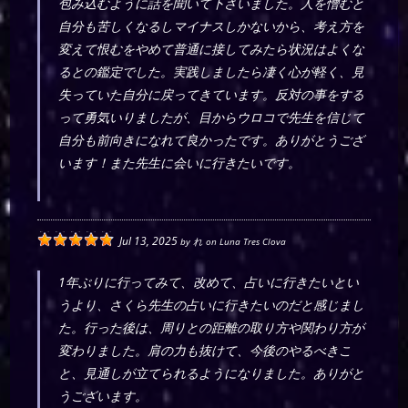
包み込むように話を聞いて下さいました。人を憎むと
自分も苦しくなるしマイナスしかないから、考え方を
変えて恨むをやめて普通に接してみたら状況はよくな
るとの鑑定でした。実践しましたら凄く心が軽く、見
失っていた自分に戻ってきています。反対の事をする
って勇気いりましたが、目からウロコで先生を信じて
自分も前向きになれて良かったです。ありがとうござ
います！また先生に会いに行きたいです。
Jul 13, 2025
by
れ
on
Luna Tres Clova
1年ぶりに行ってみて、改めて、占いに行きたいとい
うより、さくら先生の占いに行きたいのだと感じまし
た。行った後は、周りとの距離の取り方や関わり方が
変わりました。肩の力も抜けて、今後のやるべきこ
と、見通しが立てられるようになりました。ありがと
うございます。